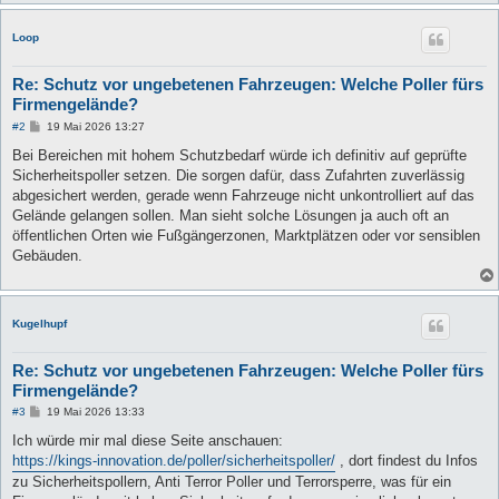
Loop
Re: Schutz vor ungebetenen Fahrzeugen: Welche Poller fürs
Firmengelände?
B
#2
19 Mai 2026 13:27
e
i
Bei Bereichen mit hohem Schutzbedarf würde ich definitiv auf geprüfte
t
Sicherheitspoller setzen. Die sorgen dafür, dass Zufahrten zuverlässig
r
a
abgesichert werden, gerade wenn Fahrzeuge nicht unkontrolliert auf das
g
Gelände gelangen sollen. Man sieht solche Lösungen ja auch oft an
öffentlichen Orten wie Fußgängerzonen, Marktplätzen oder vor sensiblen
Gebäuden.
Kugelhupf
Re: Schutz vor ungebetenen Fahrzeugen: Welche Poller fürs
Firmengelände?
B
#3
19 Mai 2026 13:33
e
i
Ich würde mir mal diese Seite anschauen:
t
https://kings-innovation.de/poller/sicherheitspoller/
, dort findest du Infos
r
a
zu Sicherheitspollern, Anti Terror Poller und Terrorsperre, was für ein
g