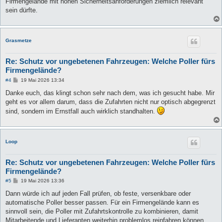
Firmengelände mit hohen Sicherheitsanforderungen ziemlich relevant
sein dürfte.
Grasmetze
Re: Schutz vor ungebetenen Fahrzeugen: Welche Poller fürs
Firmengelände?
B
#4
19 Mai 2026 13:34
e
i
Danke euch, das klingt schon sehr nach dem, was ich gesucht habe. Mir
t
geht es vor allem darum, dass die Zufahrten nicht nur optisch abgegrenzt
r
a
sind, sondern im Ernstfall auch wirklich standhalten.
g
Loop
Re: Schutz vor ungebetenen Fahrzeugen: Welche Poller fürs
Firmengelände?
B
#5
19 Mai 2026 13:36
e
i
Dann würde ich auf jeden Fall prüfen, ob feste, versenkbare oder
t
automatische Poller besser passen. Für ein Firmengelände kann es
r
a
sinnvoll sein, die Poller mit Zufahrtskontrolle zu kombinieren, damit
g
Mitarbeitende und Lieferanten weiterhin problemlos reinfahren können.