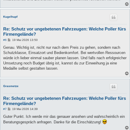
Kugelhupf
Re: Schutz vor ungebetenen Fahrzeugen: Welche Poller fürs
Firmengelände?
B
#6
19 Mai 2026 13:50
e
i
Genau. Wichtig ist, nicht nur nach dem Preis zu gehen, sondern nach
t
Schutzklasse, Einsatzort und Bedienkomfort. Bei wertvollen Ressourcen
r
a
würde ich lieber einmal sauber planen lassen. Und falls nach erfolgreicher
g
Umsetzung noch Budget übrig ist, kannst du zur Einweihung ja eine
Medaille selbst gestalten lassen.
Grasmetze
Re: Schutz vor ungebetenen Fahrzeugen: Welche Poller fürs
Firmengelände?
B
#7
19 Mai 2026 14:39
e
i
Guter Punkt. Ich werde mir das genauer ansehen und wahrscheinlich ein
t
Beratungsgespräch anfragen. Danke für die Einschätzung!
r
a
g