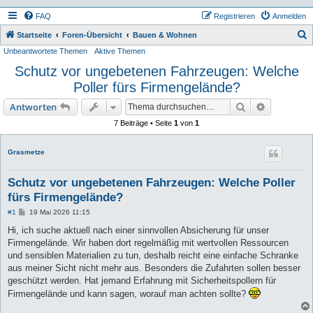
FAQ
Registrieren
Anmelden
S
Startseite
Foren-Übersicht
Bauen & Wohnen
Unbeantwortete Themen
Aktive Themen
u
Schutz vor ungebetenen Fahrzeugen: Welche
c
Poller fürs Firmengelände?
h
e
Suche
Erweiterte
Antworten
7 Beiträge • Seite
1
von
1
Grasmetze
Schutz vor ungebetenen Fahrzeugen: Welche Poller
fürs Firmengelände?
B
#1
19 Mai 2026 11:15
e
i
Hi, ich suche aktuell nach einer sinnvollen Absicherung für unser
t
Firmengelände. Wir haben dort regelmäßig mit wertvollen Ressourcen
r
a
und sensiblen Materialien zu tun, deshalb reicht eine einfache Schranke
g
aus meiner Sicht nicht mehr aus. Besonders die Zufahrten sollen besser
geschützt werden. Hat jemand Erfahrung mit Sicherheitspollern für
Firmengelände und kann sagen, worauf man achten sollte?