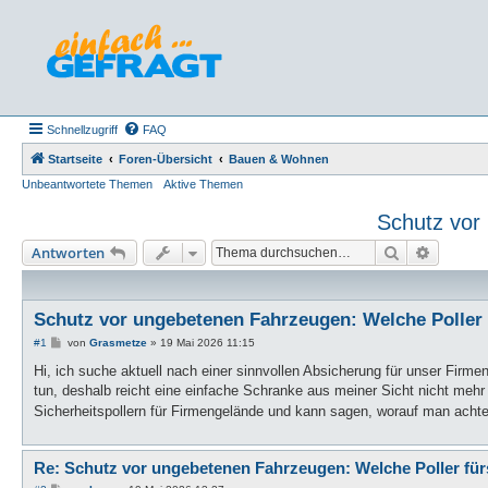
Schnellzugriff
FAQ
Startseite
Foren-Übersicht
Bauen & Wohnen
Unbeantwortete Themen
Aktive Themen
Schutz vor
Suche
Erweiter
Antworten
Schutz vor ungebetenen Fahrzeugen: Welche Poller
B
#1
von
Grasmetze
»
19 Mai 2026 11:15
e
i
Hi, ich suche aktuell nach einer sinnvollen Absicherung für unser Firm
t
tun, deshalb reicht eine einfache Schranke aus meiner Sicht nicht meh
r
a
Sicherheitspollern für Firmengelände und kann sagen, worauf man achte
g
Re: Schutz vor ungebetenen Fahrzeugen: Welche Poller fü