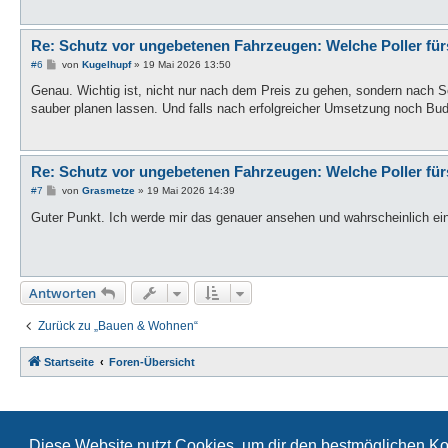
g
Re: Schutz vor ungebetenen Fahrzeugen: Welche Poller fü
B
#6
von
Kugelhupf
»
19 Mai 2026 13:50
e
i
Genau. Wichtig ist, nicht nur nach dem Preis zu gehen, sondern nach S
t
sauber planen lassen. Und falls nach erfolgreicher Umsetzung noch Budge
r
a
g
Re: Schutz vor ungebetenen Fahrzeugen: Welche Poller fü
B
#7
von
Grasmetze
»
19 Mai 2026 14:39
e
i
Guter Punkt. Ich werde mir das genauer ansehen und wahrscheinlich ei
t
r
a
g
Antworten
Zurück zu „Bauen & Wohnen“
Startseite
Foren-Übersicht
Diese Website nutzt Cookies, um dir den bestmöglichen Ko