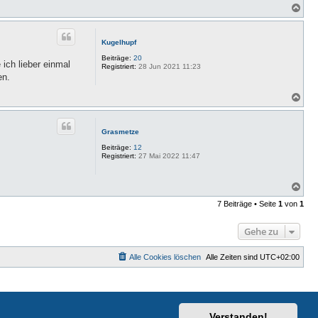
N
a
c
h
Kugelhupf
o
b
Beiträge:
20
ich lieber einmal
e
Registriert:
28 Jun 2021 11:23
n
en.
N
a
c
h
Grasmetze
o
b
Beiträge:
12
e
Registriert:
27 Mai 2022 11:47
n
N
a
7 Beiträge • Seite
1
von
1
c
h
o
Gehe zu
b
e
n
Alle Cookies löschen
Alle Zeiten sind
UTC+02:00
Verstanden!