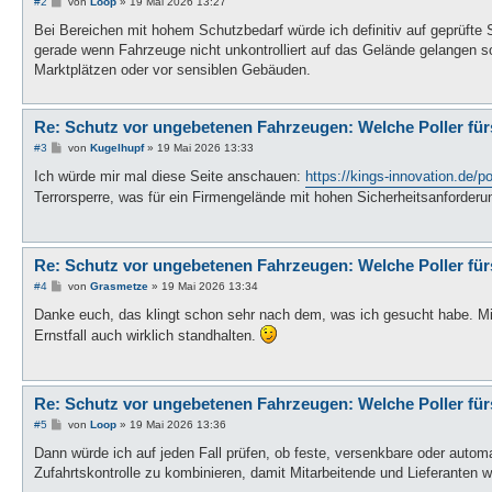
B
#2
von
Loop
»
19 Mai 2026 13:27
e
i
Bei Bereichen mit hohem Schutzbedarf würde ich definitiv auf geprüfte S
t
gerade wenn Fahrzeuge nicht unkontrolliert auf das Gelände gelangen s
r
a
Marktplätzen oder vor sensiblen Gebäuden.
g
Re: Schutz vor ungebetenen Fahrzeugen: Welche Poller fü
B
#3
von
Kugelhupf
»
19 Mai 2026 13:33
e
i
Ich würde mir mal diese Seite anschauen:
https://kings-innovation.de/pol
t
Terrorsperre, was für ein Firmengelände mit hohen Sicherheitsanforderun
r
a
g
Re: Schutz vor ungebetenen Fahrzeugen: Welche Poller fü
B
#4
von
Grasmetze
»
19 Mai 2026 13:34
e
i
Danke euch, das klingt schon sehr nach dem, was ich gesucht habe. Mir
t
Ernstfall auch wirklich standhalten.
r
a
g
Re: Schutz vor ungebetenen Fahrzeugen: Welche Poller fü
B
#5
von
Loop
»
19 Mai 2026 13:36
e
i
Dann würde ich auf jeden Fall prüfen, ob feste, versenkbare oder automa
t
Zufahrtskontrolle zu kombinieren, damit Mitarbeitende und Lieferanten w
r
a