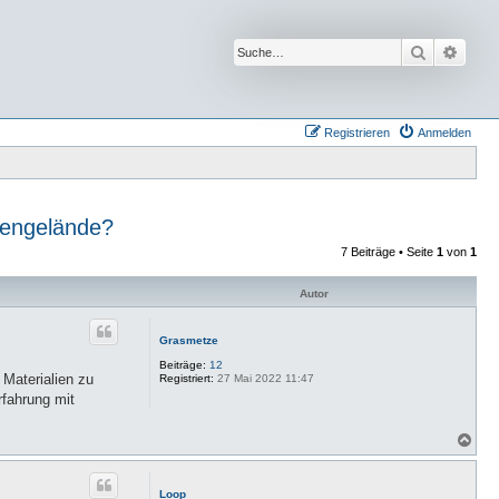
Suche
Erwei
Registrieren
Anmelden
mengelände?
7 Beiträge • Seite
1
von
1
Autor
Grasmetze
Beiträge:
12
 Materialien zu
Registriert:
27 Mai 2022 11:47
rfahrung mit
N
a
c
h
Loop