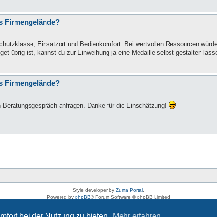
rs Firmengelände?
chutzklasse, Einsatzort und Bedienkomfort. Bei wertvollen Ressourcen würde 
t übrig ist, kannst du zur Einweihung ja eine Medaille selbst gestalten lass
rs Firmengelände?
n Beratungsgespräch anfragen. Danke für die Einschätzung!
Style developer by
Zuma Portal
,
Powered by
phpBB
® Forum Software © phpBB Limited
Deutsche Übersetzung durch
phpBB.de
Datenschutz
|
Nutzungsbedingungen
mfort bei der Nutzung zu bieten.
Mehr erfahren