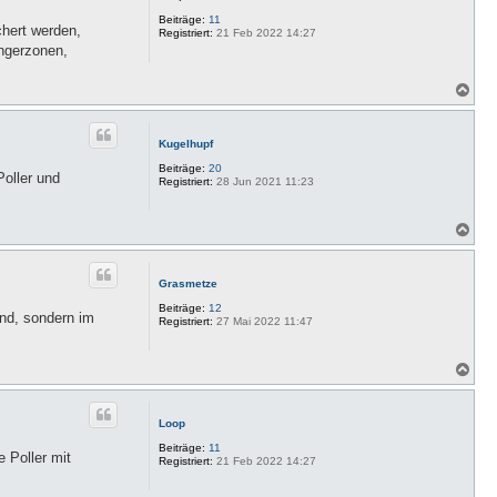
o
b
Beiträge:
11
chert werden,
e
Registriert:
21 Feb 2022 14:27
n
ängerzonen,
N
a
c
h
Kugelhupf
o
b
Beiträge:
20
Poller und
e
Registriert:
28 Jun 2021 11:23
n
N
a
c
h
Grasmetze
o
b
Beiträge:
12
ind, sondern im
e
Registriert:
27 Mai 2022 11:47
n
N
a
c
h
Loop
o
b
Beiträge:
11
 Poller mit
e
Registriert:
21 Feb 2022 14:27
n