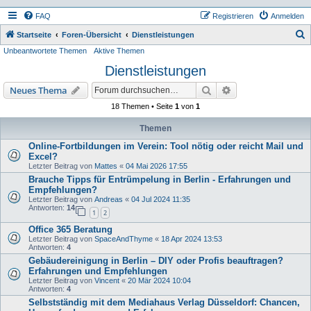
FAQ
Registrieren
Anmelden
S
Startseite
Foren-Übersicht
Dienstleistungen
Unbeantwortete Themen
Aktive Themen
u
Dienstleistungen
c
h
Suche
Erweiterte Suche
Neues Thema
e
18 Themen • Seite
1
von
1
Themen
Online-Fortbildungen im Verein: Tool nötig oder reicht Mail und
Excel?
Letzter Beitrag von
Mattes
«
04 Mai 2026 17:55
Brauche Tipps für Entrümpelung in Berlin - Erfahrungen und
Empfehlungen?
Letzter Beitrag von
Andreas
«
04 Jul 2024 11:35
Antworten:
14
1
2
Office 365 Beratung
Letzter Beitrag von
SpaceAndThyme
«
18 Apr 2024 13:53
Antworten:
4
Gebäudereinigung in Berlin – DIY oder Profis beauftragen?
Erfahrungen und Empfehlungen
Letzter Beitrag von
Vincent
«
20 Mär 2024 10:04
Antworten:
4
Selbstständig mit dem Mediahaus Verlag Düsseldorf: Chancen,