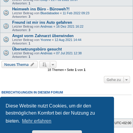
Antworten:
1
Heimweh ins Büro - Büroweh?!
Letzter Beitrag von
Bluedabadee
«
11 Feb 2022 09:23
Antworten:
3
Freund ist mir ins Auto gefahren
Letzter Beitrag von
Andreas
«
16 Dez 2021 16:22
Antworten:
3
Angst vorm Zahnarzt überwinden
Letzter Beitrag von
Yvonne
«
12 Aug 2021 14:44
Antworten:
1
Übersetzungsbüro gesucht
Letzter Beitrag von
Andreas
«
07 Jul 2021 12:38
Antworten:
1
Neues Thema
18 Themen • Seite
1
von
1
Gehe zu
BERECHTIGUNGEN IN DIESEM FORUM
Du darfst
keine
neuen Themen in diesem Forum erstellen.
Du darfst
keine
Antworten zu Themen in diesem Forum erstellen.
Diese Website nutzt Cookies, um dir den
Du darfst deine Beiträge in diesem Forum
nicht
ändern.
Du darfst deine Beiträge in diesem Forum
nicht
löschen.
bestmöglichen Komfort bei der Nutzung zu
Du darfst
keine
Dateianhänge in diesem Forum erstellen.
bieten.
Mehr erfahren
Startseite
Foren-Übersicht
Alle Zeiten sind
UTC+02:00
Style developer by
Zuma Portal
,