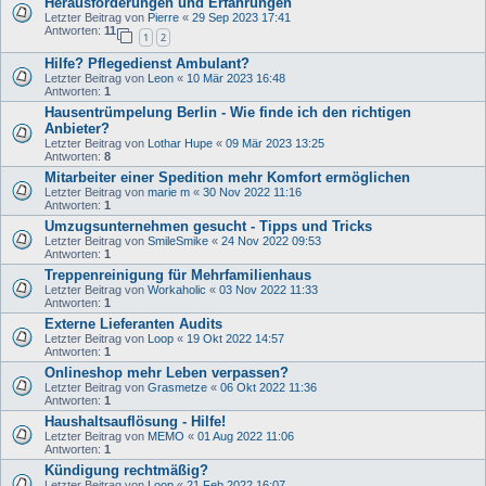
Herausforderungen und Erfahrungen
Letzter Beitrag von
Pierre
«
29 Sep 2023 17:41
Antworten:
11
1
2
Hilfe? Pflegedienst Ambulant?
Letzter Beitrag von
Leon
«
10 Mär 2023 16:48
Antworten:
1
Hausentrümpelung Berlin - Wie finde ich den richtigen
Anbieter?
Letzter Beitrag von
Lothar Hupe
«
09 Mär 2023 13:25
Antworten:
8
Mitarbeiter einer Spedition mehr Komfort ermöglichen
Letzter Beitrag von
marie m
«
30 Nov 2022 11:16
Antworten:
1
Umzugsunternehmen gesucht - Tipps und Tricks
Letzter Beitrag von
SmileSmike
«
24 Nov 2022 09:53
Antworten:
1
Treppenreinigung für Mehrfamilienhaus
Letzter Beitrag von
Workaholic
«
03 Nov 2022 11:33
Antworten:
1
Externe Lieferanten Audits
Letzter Beitrag von
Loop
«
19 Okt 2022 14:57
Antworten:
1
Onlineshop mehr Leben verpassen?
Letzter Beitrag von
Grasmetze
«
06 Okt 2022 11:36
Antworten:
1
Haushaltsauflösung - Hilfe!
Letzter Beitrag von
MEMO
«
01 Aug 2022 11:06
Antworten:
1
Kündigung rechtmäßig?
Letzter Beitrag von
Loop
«
21 Feb 2022 16:07