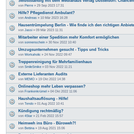
Selbstständig mit dem Mediahaus Verlag Düsseldorf: Chance
von
Pierre
»
29 Sep 2023 17:31
Hilfe? Pflegedienst Ambulant?
von
Andreas
»
10 Mär 2023 16:28
Hausentrümpelung Berlin - Wie finde ich den richtigen Anbiet
von
Jassi
»
09 Mär 2023 11:31
Mitarbeiter einer Spedition mehr Komfort ermöglichen
von
sonnenschein
»
30 Nov 2022 10:40
Umzugsunternehmen gesucht - Tipps und Tricks
von
Workaholic
»
24 Nov 2022 09:47
Treppenreinigung für Mehrfamilienhaus
von
SmileSmike
»
03 Nov 2022 11:21
Externe Lieferanten Audits
von
MEMO
»
19 Okt 2022 14:38
Onlineshop mehr Leben verpassen?
von
Frankenkrümel
»
04 Okt 2022 11:06
Haushaltsauflösung - Hilfe!
von
Tendo
»
01 Aug 2022 10:41
Kündigung rechtmäßig?
von
4Star
»
21 Feb 2022 15:57
Heimweh ins Büro - Büroweh?!
von
Bettina
»
19 Aug 2021 15:06