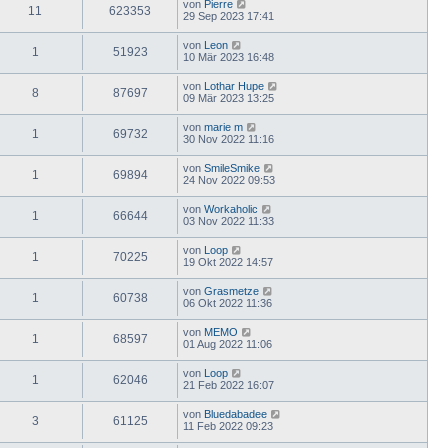
von
Pierre
11
623353
29 Sep 2023 17:41
von
Leon
1
51923
10 Mär 2023 16:48
von
Lothar Hupe
8
87697
09 Mär 2023 13:25
von
marie m
1
69732
30 Nov 2022 11:16
von
SmileSmike
1
69894
24 Nov 2022 09:53
von
Workaholic
1
66644
03 Nov 2022 11:33
von
Loop
1
70225
19 Okt 2022 14:57
von
Grasmetze
1
60738
06 Okt 2022 11:36
von
MEMO
1
68597
01 Aug 2022 11:06
von
Loop
1
62046
21 Feb 2022 16:07
von
Bluedabadee
3
61125
11 Feb 2022 09:23