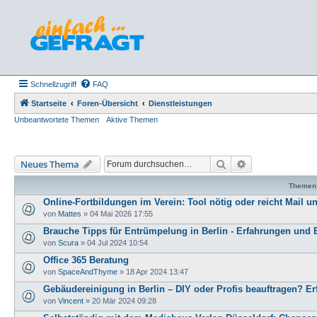
Schnellzugriff
FAQ
Startseite
Foren-Übersicht
Dienstleistungen
Unbeantwortete Themen
Aktive Themen
Suche
Erweiterte Such
Neues Thema
Themen
Online-Fortbildungen im Verein: Tool nötig oder reicht Mail u
von
Mattes
»
04 Mai 2026 17:55
Brauche Tipps für Entrümpelung in Berlin - Erfahrungen un
von
Scura
»
04 Jul 2024 10:54
Office 365 Beratung
von
SpaceAndThyme
»
18 Apr 2024 13:47
Gebäudereinigung in Berlin – DIY oder Profis beauftragen? 
von
Vincent
»
20 Mär 2024 09:28