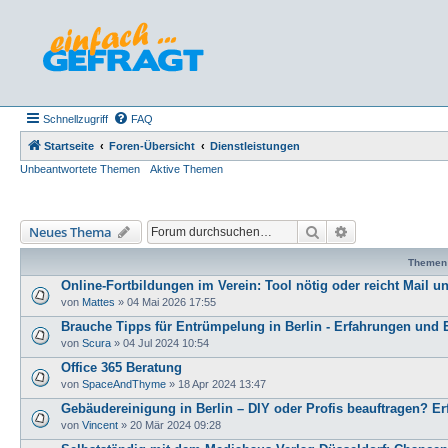
Schnellzugriff
FAQ
Startseite
Foren-Übersicht
Dienstleistungen
Unbeantwortete Themen
Aktive Themen
Suche
Erweiterte Such
Neues Thema
Themen
Online-Fortbildungen im Verein: Tool nötig oder reicht Mail u
von
Mattes
»
04 Mai 2026 17:55
Brauche Tipps für Entrümpelung in Berlin - Erfahrungen un
von
Scura
»
04 Jul 2024 10:54
Office 365 Beratung
von
SpaceAndThyme
»
18 Apr 2024 13:47
Gebäudereinigung in Berlin – DIY oder Profis beauftragen? 
von
Vincent
»
20 Mär 2024 09:28