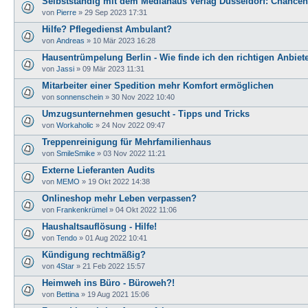
Selbstständig mit dem Mediahaus Verlag Düsseldorf: Chance
von
Pierre
»
29 Sep 2023 17:31
Hilfe? Pflegedienst Ambulant?
von
Andreas
»
10 Mär 2023 16:28
Hausentrümpelung Berlin - Wie finde ich den richtigen Anbiet
von
Jassi
»
09 Mär 2023 11:31
Mitarbeiter einer Spedition mehr Komfort ermöglichen
von
sonnenschein
»
30 Nov 2022 10:40
Umzugsunternehmen gesucht - Tipps und Tricks
von
Workaholic
»
24 Nov 2022 09:47
Treppenreinigung für Mehrfamilienhaus
von
SmileSmike
»
03 Nov 2022 11:21
Externe Lieferanten Audits
von
MEMO
»
19 Okt 2022 14:38
Onlineshop mehr Leben verpassen?
von
Frankenkrümel
»
04 Okt 2022 11:06
Haushaltsauflösung - Hilfe!
von
Tendo
»
01 Aug 2022 10:41
Kündigung rechtmäßig?
von
4Star
»
21 Feb 2022 15:57
Heimweh ins Büro - Büroweh?!
von
Bettina
»
19 Aug 2021 15:06