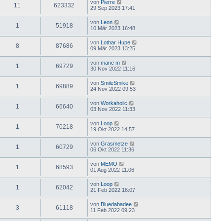
von
Pierre
11
623332
29 Sep 2023 17:41
von
Leon
1
51918
10 Mär 2023 16:48
von
Lothar Hupe
8
87686
09 Mär 2023 13:25
von
marie m
1
69729
30 Nov 2022 11:16
von
SmileSmike
1
69889
24 Nov 2022 09:53
von
Workaholic
1
66640
03 Nov 2022 11:33
von
Loop
1
70218
19 Okt 2022 14:57
von
Grasmetze
1
60729
06 Okt 2022 11:36
von
MEMO
1
68593
01 Aug 2022 11:06
von
Loop
1
62042
21 Feb 2022 16:07
von
Bluedabadee
3
61118
11 Feb 2022 09:23