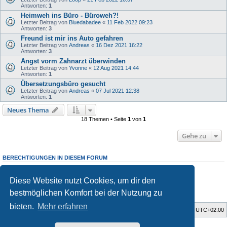
Antworten:
1
Heimweh ins Büro - Büroweh?!
Letzter Beitrag von
Bluedabadee
«
11 Feb 2022 09:23
Antworten:
3
Freund ist mir ins Auto gefahren
Letzter Beitrag von
Andreas
«
16 Dez 2021 16:22
Antworten:
3
Angst vorm Zahnarzt überwinden
Letzter Beitrag von
Yvonne
«
12 Aug 2021 14:44
Antworten:
1
Übersetzungsbüro gesucht
Letzter Beitrag von
Andreas
«
07 Jul 2021 12:38
Antworten:
1
Neues Thema
18 Themen • Seite
1
von
1
Gehe zu
BERECHTIGUNGEN IN DIESEM FORUM
Du darfst
keine
neuen Themen in diesem Forum erstellen.
Du darfst
keine
Antworten zu Themen in diesem Forum erstellen.
Diese Website nutzt Cookies, um dir den
Du darfst deine Beiträge in diesem Forum
nicht
ändern.
Du darfst deine Beiträge in diesem Forum
nicht
löschen.
bestmöglichen Komfort bei der Nutzung zu
Du darfst
keine
Dateianhänge in diesem Forum erstellen.
bieten.
Mehr erfahren
Startseite
Foren-Übersicht
Alle Zeiten sind
UTC+02:00
Style developer by
Zuma Portal
,