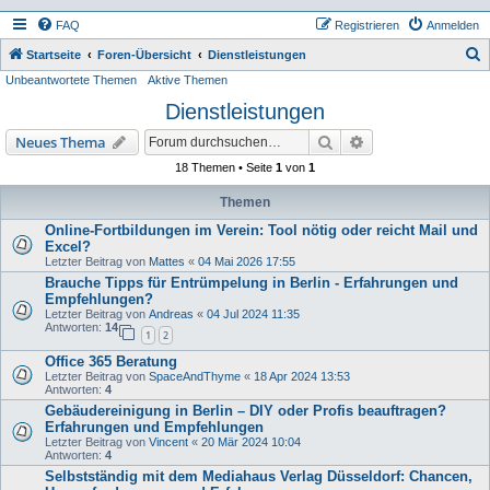
FAQ
Registrieren
Anmelden
S
Startseite
Foren-Übersicht
Dienstleistungen
Unbeantwortete Themen
Aktive Themen
u
Dienstleistungen
c
h
Suche
Erweiterte Suche
Neues Thema
e
18 Themen • Seite
1
von
1
Themen
Online-Fortbildungen im Verein: Tool nötig oder reicht Mail und
Excel?
Letzter Beitrag von
Mattes
«
04 Mai 2026 17:55
Brauche Tipps für Entrümpelung in Berlin - Erfahrungen und
Empfehlungen?
Letzter Beitrag von
Andreas
«
04 Jul 2024 11:35
Antworten:
14
1
2
Office 365 Beratung
Letzter Beitrag von
SpaceAndThyme
«
18 Apr 2024 13:53
Antworten:
4
Gebäudereinigung in Berlin – DIY oder Profis beauftragen?
Erfahrungen und Empfehlungen
Letzter Beitrag von
Vincent
«
20 Mär 2024 10:04
Antworten:
4
Selbstständig mit dem Mediahaus Verlag Düsseldorf: Chancen,