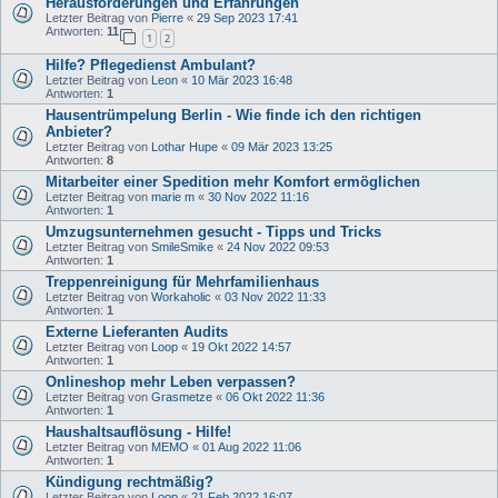
Herausforderungen und Erfahrungen
Letzter Beitrag von
Pierre
«
29 Sep 2023 17:41
Antworten:
11
1
2
Hilfe? Pflegedienst Ambulant?
Letzter Beitrag von
Leon
«
10 Mär 2023 16:48
Antworten:
1
Hausentrümpelung Berlin - Wie finde ich den richtigen
Anbieter?
Letzter Beitrag von
Lothar Hupe
«
09 Mär 2023 13:25
Antworten:
8
Mitarbeiter einer Spedition mehr Komfort ermöglichen
Letzter Beitrag von
marie m
«
30 Nov 2022 11:16
Antworten:
1
Umzugsunternehmen gesucht - Tipps und Tricks
Letzter Beitrag von
SmileSmike
«
24 Nov 2022 09:53
Antworten:
1
Treppenreinigung für Mehrfamilienhaus
Letzter Beitrag von
Workaholic
«
03 Nov 2022 11:33
Antworten:
1
Externe Lieferanten Audits
Letzter Beitrag von
Loop
«
19 Okt 2022 14:57
Antworten:
1
Onlineshop mehr Leben verpassen?
Letzter Beitrag von
Grasmetze
«
06 Okt 2022 11:36
Antworten:
1
Haushaltsauflösung - Hilfe!
Letzter Beitrag von
MEMO
«
01 Aug 2022 11:06
Antworten:
1
Kündigung rechtmäßig?
Letzter Beitrag von
Loop
«
21 Feb 2022 16:07