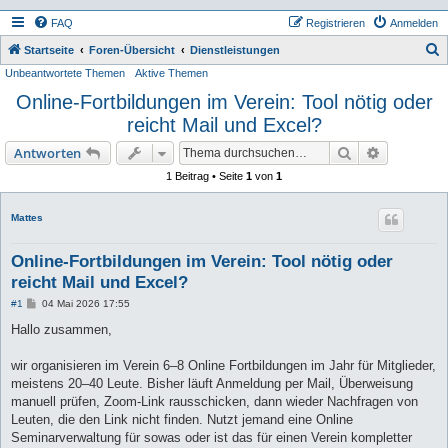
FAQ
Registrieren
Anmelden
S
Startseite
Foren-Übersicht
Dienstleistungen
Unbeantwortete Themen
Aktive Themen
u
Online-Fortbildungen im Verein: Tool nötig oder
c
reicht Mail und Excel?
h
e
Suche
Erweiterte
Antworten
1 Beitrag • Seite
1
von
1
Mattes
Online-Fortbildungen im Verein: Tool nötig oder
reicht Mail und Excel?
B
#1
04 Mai 2026 17:55
e
i
Hallo zusammen,
t
r
a
wir organisieren im Verein 6–8 Online Fortbildungen im Jahr für Mitglieder,
g
meistens 20–40 Leute. Bisher läuft Anmeldung per Mail, Überweisung
manuell prüfen, Zoom-Link rausschicken, dann wieder Nachfragen von
Leuten, die den Link nicht finden. Nutzt jemand eine Online
Seminarverwaltung für sowas oder ist das für einen Verein kompletter