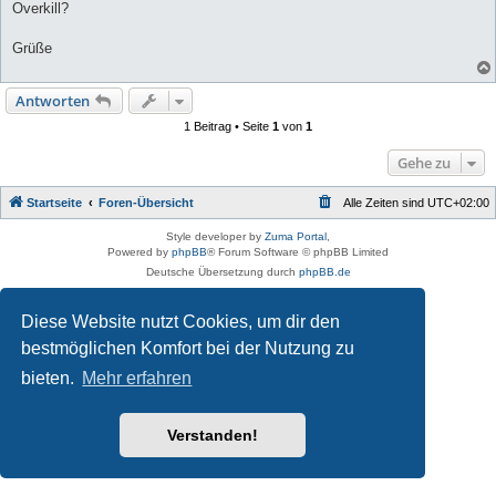
Overkill?
Grüße
Antworten
1 Beitrag • Seite
1
von
1
Gehe zu
Startseite
Foren-Übersicht
Alle Zeiten sind
UTC+02:00
Style developer by
Zuma Portal
,
Powered by
phpBB
® Forum Software © phpBB Limited
Deutsche Übersetzung durch
phpBB.de
Datenschutz
|
Nutzungsbedingungen
Diese Website nutzt Cookies, um dir den
bestmöglichen Komfort bei der Nutzung zu
bieten.
Mehr erfahren
Verstanden!