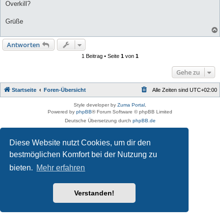
Overkill?
Grüße
Antworten
1 Beitrag • Seite
1
von
1
Gehe zu
Startseite
Foren-Übersicht
Alle Zeiten sind
UTC+02:00
Style developer by
Zuma Portal
,
Powered by
phpBB
® Forum Software © phpBB Limited
Deutsche Übersetzung durch
phpBB.de
Datenschutz
|
Nutzungsbedingungen
Diese Website nutzt Cookies, um dir den
bestmöglichen Komfort bei der Nutzung zu
bieten.
Mehr erfahren
Verstanden!