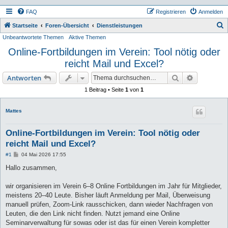
FAQ
Registrieren
Anmelden
S
Startseite
Foren-Übersicht
Dienstleistungen
Unbeantwortete Themen
Aktive Themen
u
Online-Fortbildungen im Verein: Tool nötig oder
c
reicht Mail und Excel?
h
e
Suche
Erweiterte
Antworten
1 Beitrag • Seite
1
von
1
Mattes
Online-Fortbildungen im Verein: Tool nötig oder
reicht Mail und Excel?
B
#1
04 Mai 2026 17:55
e
i
Hallo zusammen,
t
r
a
wir organisieren im Verein 6–8 Online Fortbildungen im Jahr für Mitglieder,
g
meistens 20–40 Leute. Bisher läuft Anmeldung per Mail, Überweisung
manuell prüfen, Zoom-Link rausschicken, dann wieder Nachfragen von
Leuten, die den Link nicht finden. Nutzt jemand eine Online
Seminarverwaltung für sowas oder ist das für einen Verein kompletter