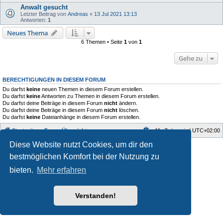
Anwalt gesucht
Letzter Beitrag von
Andreas
«
13 Jul 2021 13:13
Antworten:
1
Neues Thema
6 Themen • Seite
1
von
1
Gehe zu
BERECHTIGUNGEN IN DIESEM FORUM
Du darfst
keine
neuen Themen in diesem Forum erstellen.
Du darfst
keine
Antworten zu Themen in diesem Forum erstellen.
Du darfst deine Beiträge in diesem Forum
nicht
ändern.
Du darfst deine Beiträge in diesem Forum
nicht
löschen.
Du darfst
keine
Dateianhänge in diesem Forum erstellen.
Startseite
Foren-Übersicht
Alle Zeiten sind
UTC+02:00
Diese Website nutzt Cookies, um dir den
Style developer by
Zuma Portal
,
Powered by
phpBB
® Forum Software © phpBB Limited
bestmöglichen Komfort bei der Nutzung zu
Deutsche Übersetzung durch
phpBB.de
bieten.
Mehr erfahren
Datenschutz
|
Nutzungsbedingungen
Verstanden!