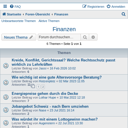
FAQ
Registrieren
Anmelden
S
Startseite
Foren-Übersicht
Finanzen
Unbeantwortete Themen
Aktive Themen
u
Finanzen
c
h
Suche
Erweiterte Suche
Neues Thema
e
6 Themen • Seite
1
von
1
Themen
Kreide, Konflikt, Gerichtssaal? Welche Rechtsschutz passt
wirklich zu Lehrkräften
Letzter Beitrag von
Jassi
«
16 Feb 2026 10:02
Antworten:
6
Wie wichtig ist eine gute Altersvorsorge Beratung?
Letzter Beitrag von
Hotzenplotz
«
02 Mär 2023 11:05
Antworten:
11
1
2
Energiepreise gehen durch die Decke
Letzter Beitrag von
Lothar Hupe
«
10 Mai 2022 12:18
Antworten:
7
Jobangebot Schweiz - nach Bern umziehen
Letzter Beitrag von
Nase
«
23 Jul 2021 16:14
Antworten:
2
Was würdet ihr mit einem Lottogewinn machen?
Letzter Beitrag von
Augenstern
«
22 Jul 2021 13:30
Antworten:
1