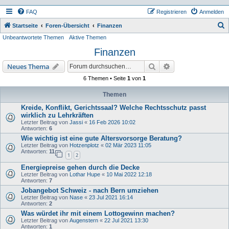
FAQ
Registrieren
Anmelden
S
Startseite
Foren-Übersicht
Finanzen
Unbeantwortete Themen
Aktive Themen
u
Finanzen
c
h
Suche
Erweiterte Suche
Neues Thema
e
6 Themen • Seite
1
von
1
Themen
Kreide, Konflikt, Gerichtssaal? Welche Rechtsschutz passt
wirklich zu Lehrkräften
Letzter Beitrag von
Jassi
«
16 Feb 2026 10:02
Antworten:
6
Wie wichtig ist eine gute Altersvorsorge Beratung?
Letzter Beitrag von
Hotzenplotz
«
02 Mär 2023 11:05
Antworten:
11
1
2
Energiepreise gehen durch die Decke
Letzter Beitrag von
Lothar Hupe
«
10 Mai 2022 12:18
Antworten:
7
Jobangebot Schweiz - nach Bern umziehen
Letzter Beitrag von
Nase
«
23 Jul 2021 16:14
Antworten:
2
Was würdet ihr mit einem Lottogewinn machen?
Letzter Beitrag von
Augenstern
«
22 Jul 2021 13:30
Antworten:
1