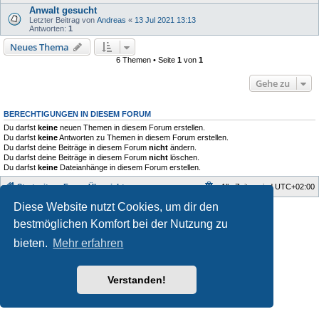
Anwalt gesucht
Letzter Beitrag von
Andreas
«
13 Jul 2021 13:13
Antworten:
1
Neues Thema
6 Themen • Seite
1
von
1
Gehe zu
BERECHTIGUNGEN IN DIESEM FORUM
Du darfst
keine
neuen Themen in diesem Forum erstellen.
Du darfst
keine
Antworten zu Themen in diesem Forum erstellen.
Du darfst deine Beiträge in diesem Forum
nicht
ändern.
Du darfst deine Beiträge in diesem Forum
nicht
löschen.
Du darfst
keine
Dateianhänge in diesem Forum erstellen.
Startseite
Foren-Übersicht
Alle Zeiten sind
UTC+02:00
Diese Website nutzt Cookies, um dir den
Style developer by
Zuma Portal
,
Powered by
phpBB
® Forum Software © phpBB Limited
bestmöglichen Komfort bei der Nutzung zu
Deutsche Übersetzung durch
phpBB.de
bieten.
Mehr erfahren
Datenschutz
|
Nutzungsbedingungen
Verstanden!