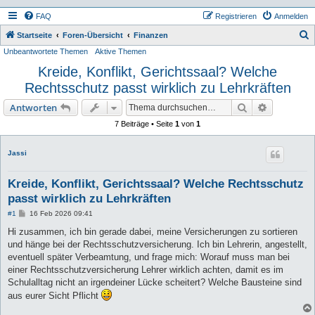
FAQ
Registrieren
Anmelden
S
Startseite
Foren-Übersicht
Finanzen
Unbeantwortete Themen
Aktive Themen
u
Kreide, Konflikt, Gerichtssaal? Welche
c
Rechtsschutz passt wirklich zu Lehrkräften
h
e
Suche
Erweiterte
Antworten
7 Beiträge • Seite
1
von
1
Jassi
Kreide, Konflikt, Gerichtssaal? Welche Rechtsschutz
passt wirklich zu Lehrkräften
B
#1
16 Feb 2026 09:41
e
i
Hi zusammen, ich bin gerade dabei, meine Versicherungen zu sortieren
t
und hänge bei der Rechtsschutzversicherung. Ich bin Lehrerin, angestellt,
r
a
eventuell später Verbeamtung, und frage mich: Worauf muss man bei
g
einer Rechtsschutzversicherung Lehrer wirklich achten, damit es im
Schulalltag nicht an irgendeiner Lücke scheitert? Welche Bausteine sind
aus eurer Sicht Pflicht