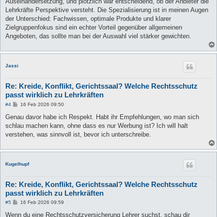
Auseinandersetzung, und plötzlich war entscheidend, ob der Anbieter die
g
Lehrkräfte Perspektive versteht. Die Spezialisierung ist in meinen Augen
der Unterschied: Fachwissen, optimale Produkte und klarer
Zielgruppenfokus sind ein echter Vorteil gegenüber allgemeinen
Angeboten, das sollte man bei der Auswahl viel stärker gewichten.
Jassi
Re: Kreide, Konflikt, Gerichtssaal? Welche Rechtsschutz
passt wirklich zu Lehrkräften
B
#4
16 Feb 2026 09:50
e
i
Genau davor habe ich Respekt. Habt ihr Empfehlungen, wo man sich
t
schlau machen kann, ohne dass es nur Werbung ist? Ich will halt
r
a
verstehen, was sinnvoll ist, bevor ich unterschreibe.
g
Kugelhupf
Re: Kreide, Konflikt, Gerichtssaal? Welche Rechtsschutz
passt wirklich zu Lehrkräften
B
#5
16 Feb 2026 09:59
e
i
Wenn du eine Rechtsschutzversicherung Lehrer suchst, schau dir