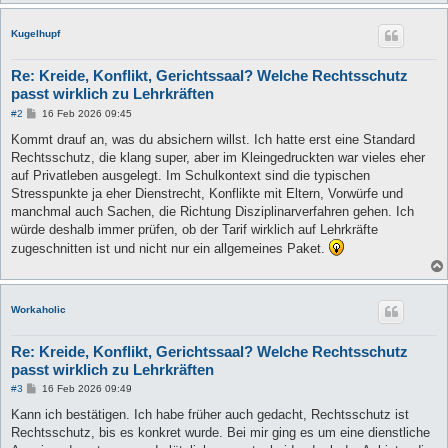
Kugelhupf
Re: Kreide, Konflikt, Gerichtssaal? Welche Rechtsschutz
passt wirklich zu Lehrkräften
B
#2
16 Feb 2026 09:45
e
i
Kommt drauf an, was du absichern willst. Ich hatte erst eine Standard
t
Rechtsschutz, die klang super, aber im Kleingedruckten war vieles eher
r
a
auf Privatleben ausgelegt. Im Schulkontext sind die typischen
g
Stresspunkte ja eher Dienstrecht, Konflikte mit Eltern, Vorwürfe und
manchmal auch Sachen, die Richtung Disziplinarverfahren gehen. Ich
würde deshalb immer prüfen, ob der Tarif wirklich auf Lehrkräfte
zugeschnitten ist und nicht nur ein allgemeines Paket.
Workaholic
Re: Kreide, Konflikt, Gerichtssaal? Welche Rechtsschutz
passt wirklich zu Lehrkräften
B
#3
16 Feb 2026 09:49
e
i
Kann ich bestätigen. Ich habe früher auch gedacht, Rechtsschutz ist
t
Rechtsschutz, bis es konkret wurde. Bei mir ging es um eine dienstliche
r
a