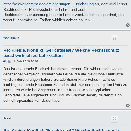
t
https://cleverlehramt.de/versicherungen ... rsicherung
an, dort wird Lehrer
r
a
Rechtsschutz, Rechtsschutz für Lehrer und auch
g
Rechtsschutzversicherung beamte Lehrer verständlich eingeordnet, plus
worauf Lehrkräfte bei Tarifen wirklich achten sollten.
Workaholic
Re: Kreide, Konflikt, Gerichtssaal? Welche Rechtsschutz
passt wirklich zu Lehrkräften
B
#6
16 Feb 2026 10:01
e
i
Das ist auch mein Eindruck bei cleverLehramt: Die wirken nicht wie ein
t
generischer Vergleich, sondern wie Leute, die die Zielgruppe Lehrkräfte
r
a
wirklich durchdrungen haben. Gerade dieser klare Fokus macht es
g
leichter, passende Bausteine zu finden statt nur den günstigsten Preis zu
jagen. Ich würde bei Angeboten immer fragen, welche typischen
Lehrkräfte Fälle abgedeckt sind und wo Grenzen liegen, da trennt sich
schnell Spezialist von Bauchladen.
Jassi
Re: Kreide, Konflikt, Gerichtssaal? Welche Rechtsschutz