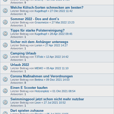
Antworten:
9
Welche Kölsch-Sorten schmecken am besten?
Letzter Beitrag von
Kugelhupf
«
27 Okt 2022 11:42
Antworten:
6
Sommer 2022 - Dos and dont´s
Letzter Beitrag von
Grasmetze
«
27 Mai 2022 13:23
Antworten:
1
Tipps für starke Polsterreinigung?
Letzter Beitrag von
Kugelhupf
«
28 Apr 2022 09:45
Antworten:
1
Sicher mit dem Anhänger unterwegs
Letzter Beitrag von
Lorion
«
27 Apr 2022 14:27
Antworten:
1
Camping Urlaub
Letzter Beitrag von
T3Tobi
«
12 Apr 2022 14:42
Antworten:
1
Urlaub 2022
Letzter Beitrag von
MEMO
«
05 Apr 2022 11:10
Antworten:
1
Corona Maßnahmen und Verordnungen
Letzter Beitrag von
Bettina
«
09 Dez 2021 14:03
Antworten:
8
Einen E Scooter kaufen
Letzter Beitrag von
Hotzenplotz
«
01 Okt 2021 08:54
Antworten:
1
Swimmingpool jetzt schon nicht mehr nutzbar
Letzter Beitrag von
Leon
«
27 Jul 2021 10:52
Antworten:
1
Dart spielen zuhause
Letzter Beitrag von
Sharky
«
05 Jul 2021 13:56