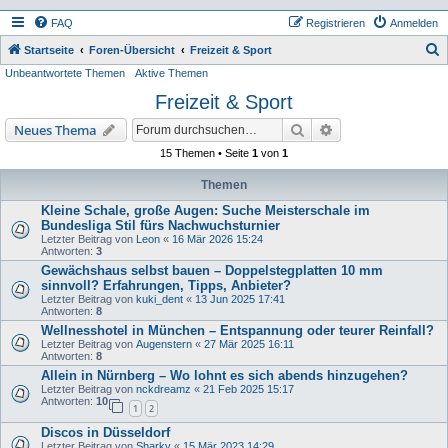
FAQ
Registrieren
Anmelden
S
Startseite
Foren-Übersicht
Freizeit & Sport
Unbeantwortete Themen
Aktive Themen
u
Freizeit & Sport
c
h
Suche
Erweiterte Suche
Neues Thema
e
15 Themen • Seite
1
von
1
Themen
Kleine Schale, große Augen: Suche Meisterschale im
Bundesliga Stil fürs Nachwuchsturnier
Letzter Beitrag von
Leon
«
16 Mär 2026 15:24
Antworten:
3
Gewächshaus selbst bauen – Doppelstegplatten 10 mm
sinnvoll? Erfahrungen, Tipps, Anbieter?
Letzter Beitrag von
kuki_dent
«
13 Jun 2025 17:41
Antworten:
8
Wellnesshotel in München – Entspannung oder teurer Reinfall?
Letzter Beitrag von
Augenstern
«
27 Mär 2025 16:11
Antworten:
8
Allein in Nürnberg – Wo lohnt es sich abends hinzugehen?
Letzter Beitrag von
nckdreamz
«
21 Feb 2025 15:17
Antworten:
10
1
2
Discos in Düsseldorf
Letzter Beitrag von
Sharky
«
15 Mär 2023 14:29