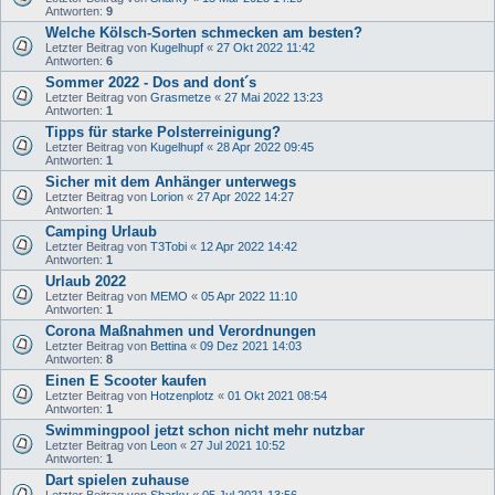
Antworten:
9
Welche Kölsch-Sorten schmecken am besten?
Letzter Beitrag von
Kugelhupf
«
27 Okt 2022 11:42
Antworten:
6
Sommer 2022 - Dos and dont´s
Letzter Beitrag von
Grasmetze
«
27 Mai 2022 13:23
Antworten:
1
Tipps für starke Polsterreinigung?
Letzter Beitrag von
Kugelhupf
«
28 Apr 2022 09:45
Antworten:
1
Sicher mit dem Anhänger unterwegs
Letzter Beitrag von
Lorion
«
27 Apr 2022 14:27
Antworten:
1
Camping Urlaub
Letzter Beitrag von
T3Tobi
«
12 Apr 2022 14:42
Antworten:
1
Urlaub 2022
Letzter Beitrag von
MEMO
«
05 Apr 2022 11:10
Antworten:
1
Corona Maßnahmen und Verordnungen
Letzter Beitrag von
Bettina
«
09 Dez 2021 14:03
Antworten:
8
Einen E Scooter kaufen
Letzter Beitrag von
Hotzenplotz
«
01 Okt 2021 08:54
Antworten:
1
Swimmingpool jetzt schon nicht mehr nutzbar
Letzter Beitrag von
Leon
«
27 Jul 2021 10:52
Antworten:
1
Dart spielen zuhause
Letzter Beitrag von
Sharky
«
05 Jul 2021 13:56