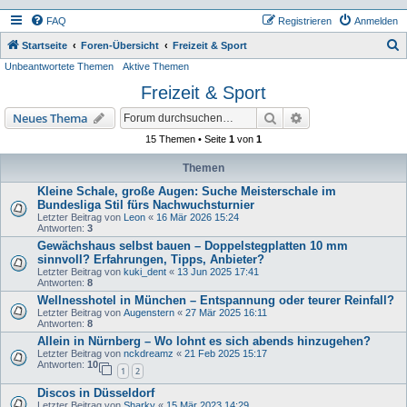
FAQ
Registrieren
Anmelden
S
Startseite
Foren-Übersicht
Freizeit & Sport
Unbeantwortete Themen
Aktive Themen
u
Freizeit & Sport
c
h
Suche
Erweiterte Suche
Neues Thema
e
15 Themen • Seite
1
von
1
Themen
Kleine Schale, große Augen: Suche Meisterschale im
Bundesliga Stil fürs Nachwuchsturnier
Letzter Beitrag von
Leon
«
16 Mär 2026 15:24
Antworten:
3
Gewächshaus selbst bauen – Doppelstegplatten 10 mm
sinnvoll? Erfahrungen, Tipps, Anbieter?
Letzter Beitrag von
kuki_dent
«
13 Jun 2025 17:41
Antworten:
8
Wellnesshotel in München – Entspannung oder teurer Reinfall?
Letzter Beitrag von
Augenstern
«
27 Mär 2025 16:11
Antworten:
8
Allein in Nürnberg – Wo lohnt es sich abends hinzugehen?
Letzter Beitrag von
nckdreamz
«
21 Feb 2025 15:17
Antworten:
10
1
2
Discos in Düsseldorf
Letzter Beitrag von
Sharky
«
15 Mär 2023 14:29