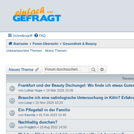
Schnellzugriff
FAQ
Startseite
Foren-Übersicht
Gesundheit & Beauty
Unbeantwortete Themen
Aktive Themen
Suche
Erweiterte Such
Neues Thema
Themen
Frankfurt und der Beauty Dschungel: Wo finde ich etwas Gute
von
Lothar Hupe
»
19 Mär 2026 15:06
Brauche ich eine radiologische Untersuchung in Köln? Erfah
von
Loop
»
15 Nov 2024 10:29
Ein Pflegefall in der Familie
von
Kasmia
»
01 Feb 2023 10:49
Nachhaltig duschen?
von
Fraglich
»
23 Aug 2022 14:50