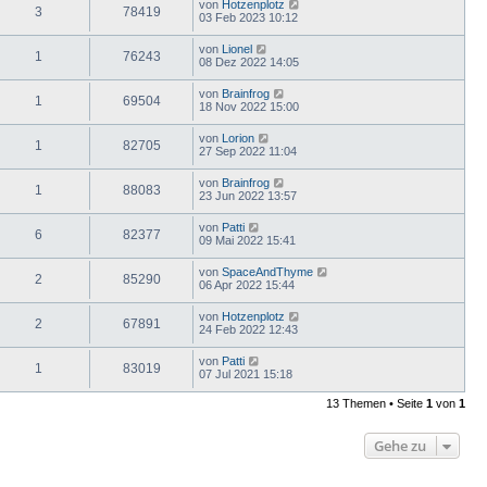
von
Hotzenplotz
3
78419
03 Feb 2023 10:12
von
Lionel
1
76243
08 Dez 2022 14:05
von
Brainfrog
1
69504
18 Nov 2022 15:00
von
Lorion
1
82705
27 Sep 2022 11:04
von
Brainfrog
1
88083
23 Jun 2022 13:57
von
Patti
6
82377
09 Mai 2022 15:41
von
SpaceAndThyme
2
85290
06 Apr 2022 15:44
von
Hotzenplotz
2
67891
24 Feb 2022 12:43
von
Patti
1
83019
07 Jul 2021 15:18
13 Themen • Seite
1
von
1
Gehe zu