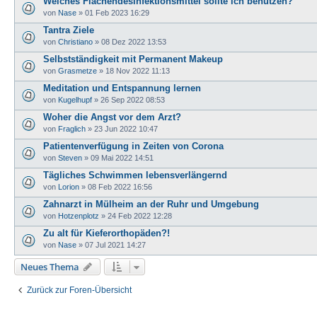
Welches Flächendesinfektionsmittel sollte ich benutzen?
von
Nase
»
01 Feb 2023 16:29
Tantra Ziele
von
Christiano
»
08 Dez 2022 13:53
Selbstständigkeit mit Permanent Makeup
von
Grasmetze
»
18 Nov 2022 11:13
Meditation und Entspannung lernen
von
Kugelhupf
»
26 Sep 2022 08:53
Woher die Angst vor dem Arzt?
von
Fraglich
»
23 Jun 2022 10:47
Patientenverfügung in Zeiten von Corona
von
Steven
»
09 Mai 2022 14:51
Tägliches Schwimmen lebensverlängernd
von
Lorion
»
08 Feb 2022 16:56
Zahnarzt in Mülheim an der Ruhr und Umgebung
von
Hotzenplotz
»
24 Feb 2022 12:28
Zu alt für Kieferorthopäden?!
von
Nase
»
07 Jul 2021 14:27
Neues Thema
Zurück zur Foren-Übersicht