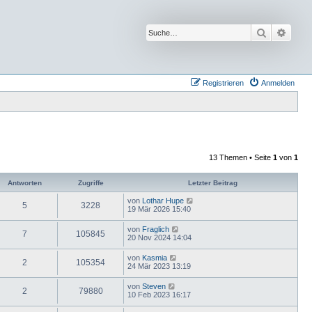
Suche
Erwei
Registrieren
Anmelden
13 Themen • Seite
1
von
1
Antworten
Zugriffe
Letzter Beitrag
von
Lothar Hupe
5
3228
19 Mär 2026 15:40
von
Fraglich
7
105845
20 Nov 2024 14:04
von
Kasmia
2
105354
24 Mär 2023 13:19
von
Steven
2
79880
10 Feb 2023 16:17