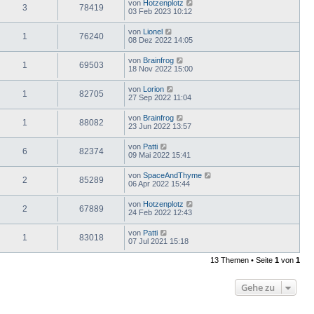
von
Hotzenplotz
3
78419
03 Feb 2023 10:12
von
Lionel
1
76240
08 Dez 2022 14:05
von
Brainfrog
1
69503
18 Nov 2022 15:00
von
Lorion
1
82705
27 Sep 2022 11:04
von
Brainfrog
1
88082
23 Jun 2022 13:57
von
Patti
6
82374
09 Mai 2022 15:41
von
SpaceAndThyme
2
85289
06 Apr 2022 15:44
von
Hotzenplotz
2
67889
24 Feb 2022 12:43
von
Patti
1
83018
07 Jul 2021 15:18
13 Themen • Seite
1
von
1
Gehe zu