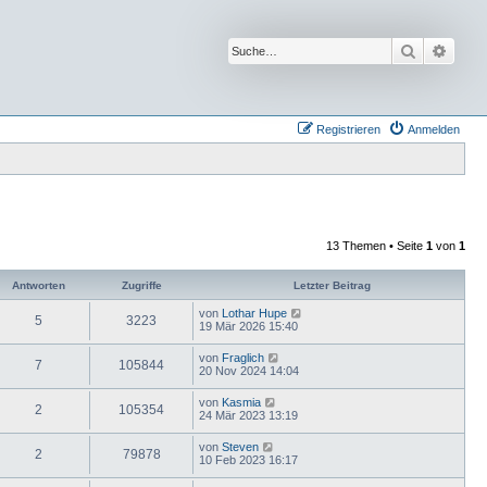
Suche
Erwei
Registrieren
Anmelden
13 Themen • Seite
1
von
1
Antworten
Zugriffe
Letzter Beitrag
von
Lothar Hupe
5
3223
19 Mär 2026 15:40
von
Fraglich
7
105844
20 Nov 2024 14:04
von
Kasmia
2
105354
24 Mär 2023 13:19
von
Steven
2
79878
10 Feb 2023 16:17