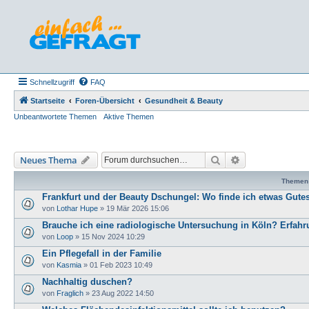
Schnellzugriff
FAQ
Startseite
Foren-Übersicht
Gesundheit & Beauty
Unbeantwortete Themen
Aktive Themen
Suche
Erweiterte Such
Neues Thema
Themen
Frankfurt und der Beauty Dschungel: Wo finde ich etwas Gute
von
Lothar Hupe
»
19 Mär 2026 15:06
Brauche ich eine radiologische Untersuchung in Köln? Erfah
von
Loop
»
15 Nov 2024 10:29
Ein Pflegefall in der Familie
von
Kasmia
»
01 Feb 2023 10:49
Nachhaltig duschen?
von
Fraglich
»
23 Aug 2022 14:50