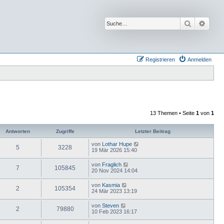
Suche
Erwei
Registrieren
Anmelden
13 Themen • Seite
1
von
1
Antworten
Zugriffe
Letzter Beitrag
von
Lothar Hupe
5
3228
19 Mär 2026 15:40
von
Fraglich
7
105845
20 Nov 2024 14:04
von
Kasmia
2
105354
24 Mär 2023 13:19
von
Steven
2
79880
10 Feb 2023 16:17