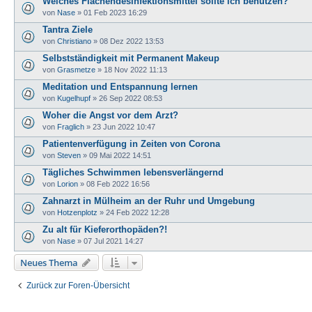
Welches Flächendesinfektionsmittel sollte ich benutzen?
von
Nase
»
01 Feb 2023 16:29
Tantra Ziele
von
Christiano
»
08 Dez 2022 13:53
Selbstständigkeit mit Permanent Makeup
von
Grasmetze
»
18 Nov 2022 11:13
Meditation und Entspannung lernen
von
Kugelhupf
»
26 Sep 2022 08:53
Woher die Angst vor dem Arzt?
von
Fraglich
»
23 Jun 2022 10:47
Patientenverfügung in Zeiten von Corona
von
Steven
»
09 Mai 2022 14:51
Tägliches Schwimmen lebensverlängernd
von
Lorion
»
08 Feb 2022 16:56
Zahnarzt in Mülheim an der Ruhr und Umgebung
von
Hotzenplotz
»
24 Feb 2022 12:28
Zu alt für Kieferorthopäden?!
von
Nase
»
07 Jul 2021 14:27
Neues Thema
Zurück zur Foren-Übersicht