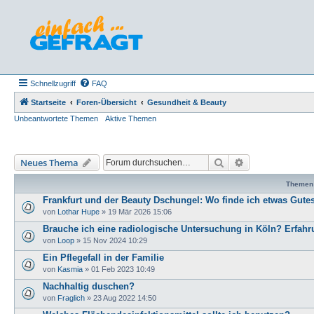
Schnellzugriff
FAQ
Startseite
Foren-Übersicht
Gesundheit & Beauty
Unbeantwortete Themen
Aktive Themen
Suche
Erweiterte Such
Neues Thema
Themen
Frankfurt und der Beauty Dschungel: Wo finde ich etwas Gute
von
Lothar Hupe
»
19 Mär 2026 15:06
Brauche ich eine radiologische Untersuchung in Köln? Erfah
von
Loop
»
15 Nov 2024 10:29
Ein Pflegefall in der Familie
von
Kasmia
»
01 Feb 2023 10:49
Nachhaltig duschen?
von
Fraglich
»
23 Aug 2022 14:50