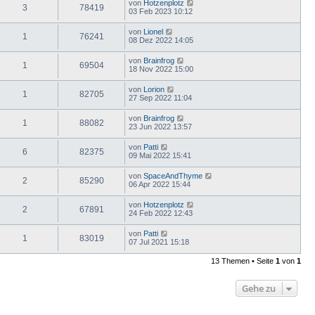
von
Hotzenplotz
3
78419
03 Feb 2023 10:12
von
Lionel
1
76241
08 Dez 2022 14:05
von
Brainfrog
1
69504
18 Nov 2022 15:00
von
Lorion
1
82705
27 Sep 2022 11:04
von
Brainfrog
1
88082
23 Jun 2022 13:57
von
Patti
6
82375
09 Mai 2022 15:41
von
SpaceAndThyme
2
85290
06 Apr 2022 15:44
von
Hotzenplotz
2
67891
24 Feb 2022 12:43
von
Patti
1
83019
07 Jul 2021 15:18
13 Themen • Seite
1
von
1
Gehe zu