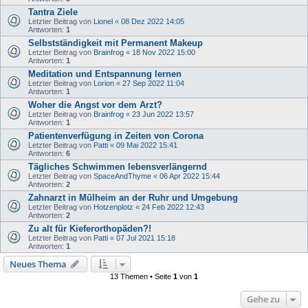
Tantra Ziele
Letzter Beitrag von
Lionel
«
08 Dez 2022 14:05
Antworten:
1
Selbstständigkeit mit Permanent Makeup
Letzter Beitrag von
Brainfrog
«
18 Nov 2022 15:00
Antworten:
1
Meditation und Entspannung lernen
Letzter Beitrag von
Lorion
«
27 Sep 2022 11:04
Antworten:
1
Woher die Angst vor dem Arzt?
Letzter Beitrag von
Brainfrog
«
23 Jun 2022 13:57
Antworten:
1
Patientenverfügung in Zeiten von Corona
Letzter Beitrag von
Patti
«
09 Mai 2022 15:41
Antworten:
6
Tägliches Schwimmen lebensverlängernd
Letzter Beitrag von
SpaceAndThyme
«
06 Apr 2022 15:44
Antworten:
2
Zahnarzt in Mülheim an der Ruhr und Umgebung
Letzter Beitrag von
Hotzenplotz
«
24 Feb 2022 12:43
Antworten:
2
Zu alt für Kieferorthopäden?!
Letzter Beitrag von
Patti
«
07 Jul 2021 15:18
Antworten:
1
Neues Thema
13 Themen • Seite
1
von
1
Gehe zu