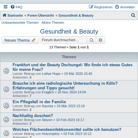
FAQ
Registrieren
Anmelden
S
Startseite
Foren-Übersicht
Gesundheit & Beauty
Unbeantwortete Themen
Aktive Themen
u
Gesundheit & Beauty
c
h
Suche
Erweiterte Suche
Neues Thema
e
13 Themen • Seite
1
von
1
Themen
Frankfurt und der Beauty Dschungel: Wo finde ich etwas Gutes
für meine Frau?
Letzter Beitrag von
Lothar Hupe
«
19 Mär 2026 15:40
Antworten:
5
Brauche ich eine radiologische Untersuchung in Köln?
Erfahrungen und Tipps gesucht!
Letzter Beitrag von
Fraglich
«
20 Nov 2024 14:04
Antworten:
7
Ein Pflegefall in der Familie
Letzter Beitrag von
Kasmia
«
24 Mär 2023 13:19
Antworten:
2
Nachhaltig duschen?
Letzter Beitrag von
Steven
«
10 Feb 2023 16:17
Antworten:
2
Welches Flächendesinfektionsmittel sollte ich benutzen?
Letzter Beitrag von
Hotzenplotz
«
03 Feb 2023 10:12
Antworten:
3