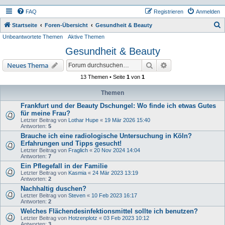
FAQ
Registrieren
Anmelden
S
Startseite
Foren-Übersicht
Gesundheit & Beauty
Unbeantwortete Themen
Aktive Themen
u
Gesundheit & Beauty
c
h
Suche
Erweiterte Suche
Neues Thema
e
13 Themen • Seite
1
von
1
Themen
Frankfurt und der Beauty Dschungel: Wo finde ich etwas Gutes
für meine Frau?
Letzter Beitrag von
Lothar Hupe
«
19 Mär 2026 15:40
Antworten:
5
Brauche ich eine radiologische Untersuchung in Köln?
Erfahrungen und Tipps gesucht!
Letzter Beitrag von
Fraglich
«
20 Nov 2024 14:04
Antworten:
7
Ein Pflegefall in der Familie
Letzter Beitrag von
Kasmia
«
24 Mär 2023 13:19
Antworten:
2
Nachhaltig duschen?
Letzter Beitrag von
Steven
«
10 Feb 2023 16:17
Antworten:
2
Welches Flächendesinfektionsmittel sollte ich benutzen?
Letzter Beitrag von
Hotzenplotz
«
03 Feb 2023 10:12
Antworten:
3