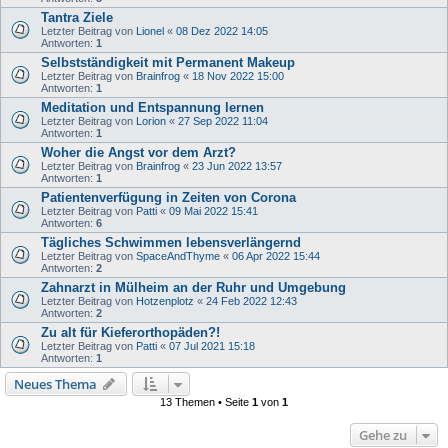
Tantra Ziele
Letzter Beitrag von
Lionel
«
08 Dez 2022 14:05
Antworten:
1
Selbstständigkeit mit Permanent Makeup
Letzter Beitrag von
Brainfrog
«
18 Nov 2022 15:00
Antworten:
1
Meditation und Entspannung lernen
Letzter Beitrag von
Lorion
«
27 Sep 2022 11:04
Antworten:
1
Woher die Angst vor dem Arzt?
Letzter Beitrag von
Brainfrog
«
23 Jun 2022 13:57
Antworten:
1
Patientenverfügung in Zeiten von Corona
Letzter Beitrag von
Patti
«
09 Mai 2022 15:41
Antworten:
6
Tägliches Schwimmen lebensverlängernd
Letzter Beitrag von
SpaceAndThyme
«
06 Apr 2022 15:44
Antworten:
2
Zahnarzt in Mülheim an der Ruhr und Umgebung
Letzter Beitrag von
Hotzenplotz
«
24 Feb 2022 12:43
Antworten:
2
Zu alt für Kieferorthopäden?!
Letzter Beitrag von
Patti
«
07 Jul 2021 15:18
Antworten:
1
Neues Thema
13 Themen • Seite
1
von
1
Gehe zu