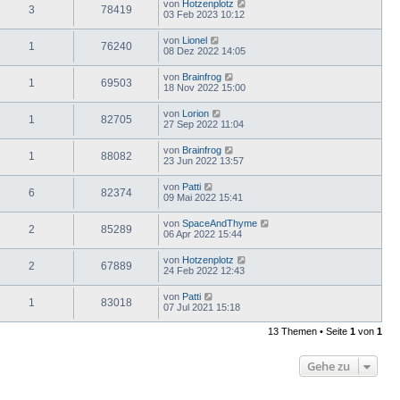
von
Hotzenplotz
3
78419
03 Feb 2023 10:12
von
Lionel
1
76240
08 Dez 2022 14:05
von
Brainfrog
1
69503
18 Nov 2022 15:00
von
Lorion
1
82705
27 Sep 2022 11:04
von
Brainfrog
1
88082
23 Jun 2022 13:57
von
Patti
6
82374
09 Mai 2022 15:41
von
SpaceAndThyme
2
85289
06 Apr 2022 15:44
von
Hotzenplotz
2
67889
24 Feb 2022 12:43
von
Patti
1
83018
07 Jul 2021 15:18
13 Themen • Seite
1
von
1
Gehe zu