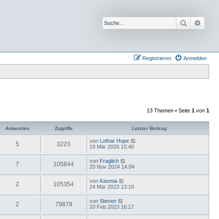
Suche
Erwei
Registrieren
Anmelden
13 Themen • Seite
1
von
1
Antworten
Zugriffe
Letzter Beitrag
von
Lothar Hupe
5
3223
19 Mär 2026 15:40
von
Fraglich
7
105844
20 Nov 2024 14:04
von
Kasmia
2
105354
24 Mär 2023 13:19
von
Steven
2
79878
10 Feb 2023 16:17