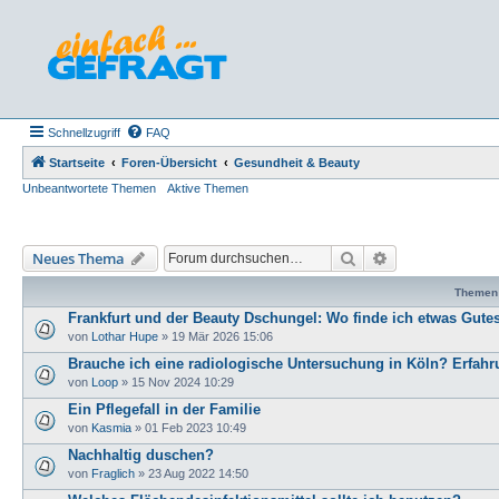
Schnellzugriff
FAQ
Startseite
Foren-Übersicht
Gesundheit & Beauty
Unbeantwortete Themen
Aktive Themen
Suche
Erweiterte Such
Neues Thema
Themen
Frankfurt und der Beauty Dschungel: Wo finde ich etwas Gute
von
Lothar Hupe
»
19 Mär 2026 15:06
Brauche ich eine radiologische Untersuchung in Köln? Erfah
von
Loop
»
15 Nov 2024 10:29
Ein Pflegefall in der Familie
von
Kasmia
»
01 Feb 2023 10:49
Nachhaltig duschen?
von
Fraglich
»
23 Aug 2022 14:50