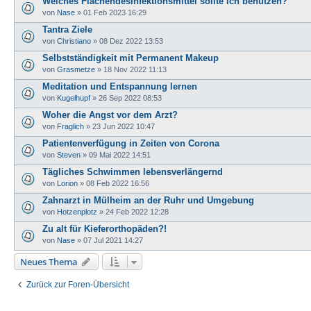
Welches Flächendesinfektionsmittel sollte ich benutzen?
von
Nase
»
01 Feb 2023 16:29
Tantra Ziele
von
Christiano
»
08 Dez 2022 13:53
Selbstständigkeit mit Permanent Makeup
von
Grasmetze
»
18 Nov 2022 11:13
Meditation und Entspannung lernen
von
Kugelhupf
»
26 Sep 2022 08:53
Woher die Angst vor dem Arzt?
von
Fraglich
»
23 Jun 2022 10:47
Patientenverfügung in Zeiten von Corona
von
Steven
»
09 Mai 2022 14:51
Tägliches Schwimmen lebensverlängernd
von
Lorion
»
08 Feb 2022 16:56
Zahnarzt in Mülheim an der Ruhr und Umgebung
von
Hotzenplotz
»
24 Feb 2022 12:28
Zu alt für Kieferorthopäden?!
von
Nase
»
07 Jul 2021 14:27
Neues Thema
Zurück zur Foren-Übersicht