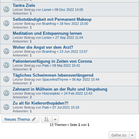
Tantra Ziele
Letzter Beitrag von
Lionel
«
08 Dez 2022 14:05
Antworten:
1
Selbstständigkeit mit Permanent Makeup
Letzter Beitrag von
Brainfrog
«
18 Nov 2022 15:00
Antworten:
1
Meditation und Entspannung lernen
Letzter Beitrag von
Lorion
«
27 Sep 2022 11:04
Antworten:
1
Woher die Angst vor dem Arzt?
Letzter Beitrag von
Brainfrog
«
23 Jun 2022 13:57
Antworten:
1
Patientenverfügung in Zeiten von Corona
Letzter Beitrag von
Patti
«
09 Mai 2022 15:41
Antworten:
6
Tägliches Schwimmen lebensverlängernd
Letzter Beitrag von
SpaceAndThyme
«
06 Apr 2022 15:44
Antworten:
2
Zahnarzt in Mülheim an der Ruhr und Umgebung
Letzter Beitrag von
Hotzenplotz
«
24 Feb 2022 12:43
Antworten:
2
Zu alt für Kieferorthopäden?!
Letzter Beitrag von
Patti
«
07 Jul 2021 15:18
Antworten:
1
Neues Thema
13 Themen • Seite
1
von
1
Gehe zu