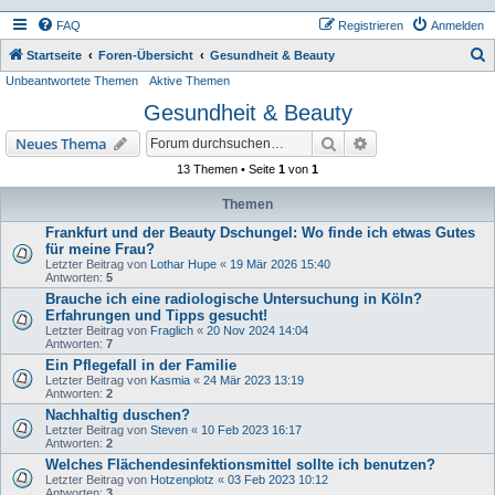
FAQ
Registrieren
Anmelden
S
Startseite
Foren-Übersicht
Gesundheit & Beauty
Unbeantwortete Themen
Aktive Themen
u
Gesundheit & Beauty
c
h
Suche
Erweiterte Suche
Neues Thema
e
13 Themen • Seite
1
von
1
Themen
Frankfurt und der Beauty Dschungel: Wo finde ich etwas Gutes
für meine Frau?
Letzter Beitrag von
Lothar Hupe
«
19 Mär 2026 15:40
Antworten:
5
Brauche ich eine radiologische Untersuchung in Köln?
Erfahrungen und Tipps gesucht!
Letzter Beitrag von
Fraglich
«
20 Nov 2024 14:04
Antworten:
7
Ein Pflegefall in der Familie
Letzter Beitrag von
Kasmia
«
24 Mär 2023 13:19
Antworten:
2
Nachhaltig duschen?
Letzter Beitrag von
Steven
«
10 Feb 2023 16:17
Antworten:
2
Welches Flächendesinfektionsmittel sollte ich benutzen?
Letzter Beitrag von
Hotzenplotz
«
03 Feb 2023 10:12
Antworten:
3