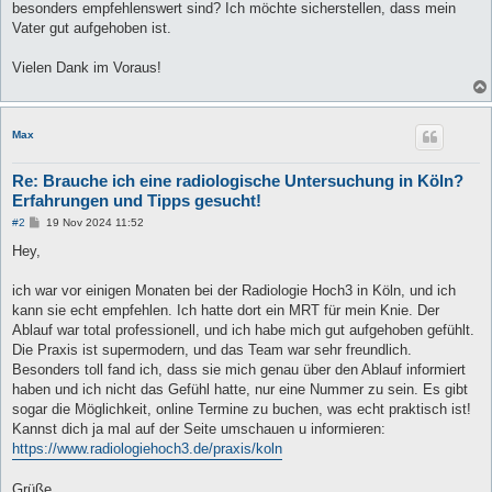
besonders empfehlenswert sind? Ich möchte sicherstellen, dass mein
Vater gut aufgehoben ist.
Vielen Dank im Voraus!
Max
Re: Brauche ich eine radiologische Untersuchung in Köln?
Erfahrungen und Tipps gesucht!
B
#2
19 Nov 2024 11:52
e
i
Hey,
t
r
a
ich war vor einigen Monaten bei der Radiologie Hoch3 in Köln, und ich
g
kann sie echt empfehlen. Ich hatte dort ein MRT für mein Knie. Der
Ablauf war total professionell, und ich habe mich gut aufgehoben gefühlt.
Die Praxis ist supermodern, und das Team war sehr freundlich.
Besonders toll fand ich, dass sie mich genau über den Ablauf informiert
haben und ich nicht das Gefühl hatte, nur eine Nummer zu sein. Es gibt
sogar die Möglichkeit, online Termine zu buchen, was echt praktisch ist!
Kannst dich ja mal auf der Seite umschauen u informieren:
https://www.radiologiehoch3.de/praxis/koln
Grüße