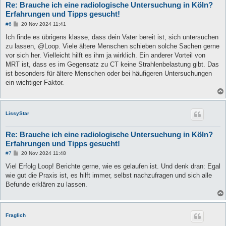
Re: Brauche ich eine radiologische Untersuchung in Köln?
Erfahrungen und Tipps gesucht!
B
#6
20 Nov 2024 11:41
e
i
Ich finde es übrigens klasse, dass dein Vater bereit ist, sich untersuchen
t
zu lassen, @Loop. Viele ältere Menschen schieben solche Sachen gerne
r
a
vor sich her. Vielleicht hilft es ihm ja wirklich. Ein anderer Vorteil von
g
MRT ist, dass es im Gegensatz zu CT keine Strahlenbelastung gibt. Das
ist besonders für ältere Menschen oder bei häufigeren Untersuchungen
ein wichtiger Faktor.
LissyStar
Re: Brauche ich eine radiologische Untersuchung in Köln?
Erfahrungen und Tipps gesucht!
B
#7
20 Nov 2024 11:48
e
i
Viel Erfolg Loop! Berichte gerne, wie es gelaufen ist. Und denk dran: Egal
t
wie gut die Praxis ist, es hilft immer, selbst nachzufragen und sich alle
r
a
Befunde erklären zu lassen.
g
Fraglich