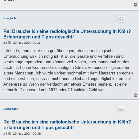
Fraglich
Re: Brauche ich eine radiologische Untersuchung in Köln?
Erfahrungen und Tipps gesucht!
B
#3
20 Nov 2024 09:11
e
i
Ich finde, man sollte sich gut überlegen, ob eine radiologische
t
Untersuchung wirklich nötig ist. Klar, die Geräte und Verfahren sind
r
a
heutzutage topmodern und können viel zeigen, aber manchmal ist das
g
auch mit hohen Kosten oder unnötigem Stress verbunden – gerade für
ältere Menschen. Ich würde vorher nochmal mit dem Hausarzt sprechen
und sicherstellen, dass es nicht andere Behandlungsmöglichkeiten gibt.
Andererseits: Wenn der Verdacht auf etwas Ernstes besteht, ist eine
schnelle Diagnose durch MRT oder CT wirklich Gold wert.
LissyStar
Re: Brauche ich eine radiologische Untersuchung in Köln?
Erfahrungen und Tipps gesucht!
B
#4
20 Nov 2024 09:38
e