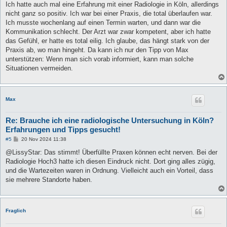
i
Ich hatte auch mal eine Erfahrung mit einer Radiologie in Köln, allerdings
t
nicht ganz so positiv. Ich war bei einer Praxis, die total überlaufen war.
r
a
Ich musste wochenlang auf einen Termin warten, und dann war die
g
Kommunikation schlecht. Der Arzt war zwar kompetent, aber ich hatte
das Gefühl, er hatte es total eilig. Ich glaube, das hängt stark von der
Praxis ab, wo man hingeht. Da kann ich nur den Tipp von Max
unterstützen: Wenn man sich vorab informiert, kann man solche
Situationen vermeiden.
Max
Re: Brauche ich eine radiologische Untersuchung in Köln?
Erfahrungen und Tipps gesucht!
B
#5
20 Nov 2024 11:38
e
i
@LissyStar: Das stimmt! Überfüllte Praxen können echt nerven. Bei der
t
Radiologie Hoch3 hatte ich diesen Eindruck nicht. Dort ging alles zügig,
r
a
und die Wartezeiten waren in Ordnung. Vielleicht auch ein Vorteil, dass
g
sie mehrere Standorte haben.
Fraglich