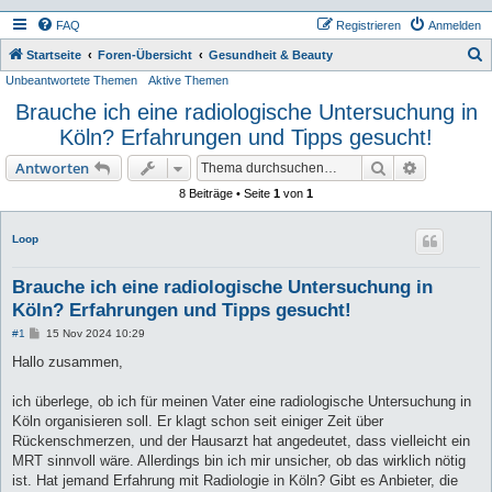
FAQ
Registrieren
Anmelden
S
Startseite
Foren-Übersicht
Gesundheit & Beauty
Unbeantwortete Themen
Aktive Themen
u
Brauche ich eine radiologische Untersuchung in
c
Köln? Erfahrungen und Tipps gesucht!
h
e
Suche
Erweiterte
Antworten
8 Beiträge • Seite
1
von
1
Loop
Brauche ich eine radiologische Untersuchung in
Köln? Erfahrungen und Tipps gesucht!
B
#1
15 Nov 2024 10:29
e
i
Hallo zusammen,
t
r
a
ich überlege, ob ich für meinen Vater eine radiologische Untersuchung in
g
Köln organisieren soll. Er klagt schon seit einiger Zeit über
Rückenschmerzen, und der Hausarzt hat angedeutet, dass vielleicht ein
MRT sinnvoll wäre. Allerdings bin ich mir unsicher, ob das wirklich nötig
ist. Hat jemand Erfahrung mit Radiologie in Köln? Gibt es Anbieter, die