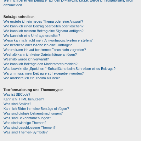
Wenn ich bei einem Benutzer auf den E-Mail-Link klicke, werde ich aufgefordert, mich
anzumelden.
Beiträge schreiben
Wie erstelle ich ein neues Thema oder eine Antwort?
Wie kann ich einen Beitrag bearbeiten oder löschen?
Wie kann ich meinem Beitrag eine Signatur anfügen?
Wie kann ich eine Umfrage erstellen?
Wieso kann ich nicht mehr Antwortmöglichkeiten erstellen?
Wie bearbeite oder lösche ich eine Umfrage?
Warum kann ich auf bestimmte Foren nicht zugreifen?
Weshalb kann ich keine Dateianhänge anfügen?
Weshalb wurde ich verwarnt?
Wie kann ich Beiträge den Moderatoren melden?
Was bewirkt die „Speichern“-Schaltfläche beim Schreiben eines Beitrags?
Warum muss mein Beitrag erst freigegeben werden?
Wie markiere ich ein Thema als neu?
Textformatierung und Thementypen
Was ist BBCode?
Kann ich HTML benutzen?
Was sind Smilies?
Kann ich Bilder in meine Beiträge einfügen?
Was sind globale Bekanntmachungen?
Was sind Bekanntmachungen?
Was sind wichtige Themen?
Was sind geschlossene Themen?
Was sind Themen-Symbole?