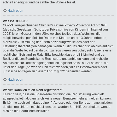
schnell erledigt ist und dir zahlreiche Vorteile bietet.
Nach oben
Was ist COPPA?
COPPA, ausgeschrieben Children’s Online Privacy Protection Act of 1998
(deutsch: Gesetz zum Schutz der Privatsphäre von Kindern im Internet von
1998) ist ein Gesetz in den USA, welches festlegt, dass Websites, die
möglicherweise persönliche Daten von Kindern unter 13 Jahren erheben,
hierzu die Zustimmung der Eltern beziehungsweise des oder der
Erziehungsberechtigten benötigen. Wenn du dir unsicher bist, ob dies auf dich
oder die Website, auf der du dich zu registrieren versuchst, zutrifft, ziehe einen
rechtlichen Beistand zu Rate. Bitte beachte, dass phpBB Limited und der
Besitzer dieses Boards keine Rechtsberatung anbieten kann und nicht die
Anlaufstelle für Rechtsangelegenheiten jeglicher Art ist; außer solchen, die
unter der Frage „An wen soll ich mich wenden, falls es Beschwerden oder
juristische Anfragen zu diesem Forum gibt?“ behandelt werden.
Nach oben
Warum kann ich mich nicht registrieren?
Es kann sein, dass die Board-Administration die Registrierung komplett
ausgeschaltet hat, damit sich keine neuen Benutzer mehr anmelden können.
Es könnte auch sein, dass deine IP-Adresse oder der Benutzername, mit dem
du dich registrieren möchtest, gesperrt wurden. Um Hilfe zu erhalten, wende
dich an die Board-Administration.