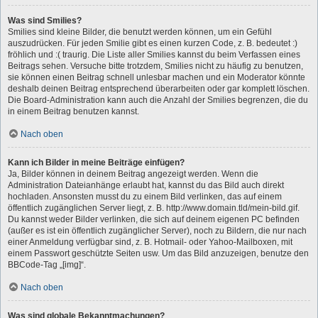
Was sind Smilies?
Smilies sind kleine Bilder, die benutzt werden können, um ein Gefühl
auszudrücken. Für jeden Smilie gibt es einen kurzen Code, z. B. bedeutet :)
fröhlich und :( traurig. Die Liste aller Smilies kannst du beim Verfassen eines
Beitrags sehen. Versuche bitte trotzdem, Smilies nicht zu häufig zu benutzen,
sie können einen Beitrag schnell unlesbar machen und ein Moderator könnte
deshalb deinen Beitrag entsprechend überarbeiten oder gar komplett löschen.
Die Board-Administration kann auch die Anzahl der Smilies begrenzen, die du
in einem Beitrag benutzen kannst.
Nach oben
Kann ich Bilder in meine Beiträge einfügen?
Ja, Bilder können in deinem Beitrag angezeigt werden. Wenn die
Administration Dateianhänge erlaubt hat, kannst du das Bild auch direkt
hochladen. Ansonsten musst du zu einem Bild verlinken, das auf einem
öffentlich zugänglichen Server liegt, z. B. http://www.domain.tld/mein-bild.gif.
Du kannst weder Bilder verlinken, die sich auf deinem eigenen PC befinden
(außer es ist ein öffentlich zugänglicher Server), noch zu Bildern, die nur nach
einer Anmeldung verfügbar sind, z. B. Hotmail- oder Yahoo-Mailboxen, mit
einem Passwort geschützte Seiten usw. Um das Bild anzuzeigen, benutze den
BBCode-Tag „[img]“.
Nach oben
Was sind globale Bekanntmachungen?