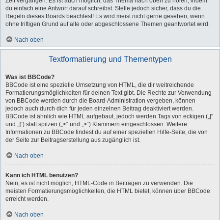
Zeit vergangen. Es ist auch möglich, das Thema nach oben zu holen, indem
du einfach eine Antwort darauf schreibst. Stelle jedoch sicher, dass du die
Regeln dieses Boards beachtest! Es wird meist nicht gerne gesehen, wenn
ohne triftigen Grund auf alte oder abgeschlossene Themen geantwortet wird.
Nach oben
Textformatierung und Thementypen
Was ist BBCode?
BBCode ist eine spezielle Umsetzung von HTML, die dir weitreichende
Formatierungsmöglichkeiten für deinen Text gibt. Die Rechte zur Verwendung
von BBCode werden durch die Board-Administration vergeben, können
jedoch auch durch dich für jeden einzelnen Beitrag deaktiviert werden.
BBCode ist ähnlich wie HTML aufgebaut, jedoch werden Tags von eckigen („[“
und „]“) statt spitzen („<“ und „>“) Klammern eingeschlossen. Weitere
Informationen zu BBCode findest du auf einer speziellen Hilfe-Seite, die von
der Seite zur Beitragserstellung aus zugänglich ist.
Nach oben
Kann ich HTML benutzen?
Nein, es ist nicht möglich, HTML-Code in Beiträgen zu verwenden. Die
meisten Formatierungsmöglichkeiten, die HTML bietet, können über BBCode
erreicht werden.
Nach oben