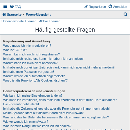
FAQ
Registrieren
Anmelden
S
Startseite
Foren-Übersicht
Unbeantwortete Themen
Aktive Themen
u
Häufig gestellte Fragen
c
h
Registrierung und Anmeldung
e
Wozu muss ich mich registrieren?
Was ist COPPA?
Warum kann ich mich nicht registrieren?
Ich habe mich registriert, kann mich aber nicht anmelden!
Warum kann ich mich nicht anmelden?
Ich habe mich vor einiger Zeit registriert, kann mich aber nicht mehr anmelden?!
Ich habe mein Passwort vergessen!
Warum werde ich automatisch abgemeldet?
Wozu ist die Funktion „Alle Cookies löschen“?
Benutzerpräferenzen und -einstellungen
Wie kann ich meine Einstellungen ändern?
Wie kann ich verhindern, dass mein Benutzername in der Online-Liste auftaucht?
Die Forenuhr geht falsch!
Ich habe die Zeitzone eingestellt, aber die Forenuhr geht immer noch falsch!
Meine Sprache steht auf diesem Board nicht zur Auswahl!
Was sind das für Bilder, die bei meinem Benutzernamen angezeigt werden?
Wie verwende ich einen Avatar?
Was ist mein Rang und wie kann ich ihn ändern?