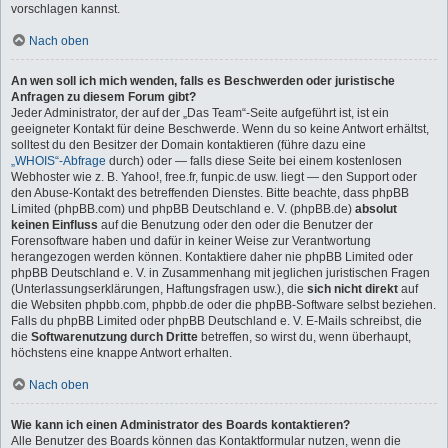
vorschlagen kannst.
Nach oben
An wen soll ich mich wenden, falls es Beschwerden oder juristische
Anfragen zu diesem Forum gibt?
Jeder Administrator, der auf der „Das Team“-Seite aufgeführt ist, ist ein
geeigneter Kontakt für deine Beschwerde. Wenn du so keine Antwort erhältst,
solltest du den Besitzer der Domain kontaktieren (führe dazu eine
„WHOIS“-Abfrage
durch) oder — falls diese Seite bei einem kostenlosen
Webhoster wie z. B. Yahoo!, free.fr, funpic.de usw. liegt — den Support oder
den Abuse-Kontakt des betreffenden Dienstes. Bitte beachte, dass phpBB
Limited (phpBB.com) und phpBB Deutschland e. V. (phpBB.de)
absolut
keinen Einfluss
auf die Benutzung oder den oder die Benutzer der
Forensoftware haben und dafür in keiner Weise zur Verantwortung
herangezogen werden können. Kontaktiere daher nie phpBB Limited oder
phpBB Deutschland e. V. in Zusammenhang mit jeglichen juristischen Fragen
(Unterlassungserklärungen, Haftungsfragen usw.), die
sich nicht direkt
auf
die Websiten phpbb.com, phpbb.de oder die phpBB-Software selbst beziehen.
Falls du phpBB Limited oder phpBB Deutschland e. V. E-Mails schreibst, die
die
Softwarenutzung durch Dritte
betreffen, so wirst du, wenn überhaupt,
höchstens eine knappe Antwort erhalten.
Nach oben
Wie kann ich einen Administrator des Boards kontaktieren?
Alle Benutzer des Boards können das Kontaktformular nutzen, wenn die