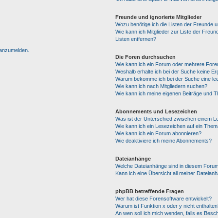
Freunde und ignorierte Mitglieder
Wozu benötige ich die Listen der Freunde un
Wie kann ich Mitglieder zur Liste der Freun
Listen entfernen?
h anzumelden.
Die Foren durchsuchen
Wie kann ich ein Forum oder mehrere For
Weshalb erhalte ich bei der Suche keine E
Warum bekomme ich bei der Suche eine lee
Wie kann ich nach Mitgliedern suchen?
Wie kann ich meine eigenen Beiträge und 
Abonnements und Lesezeichen
Was ist der Unterschied zwischen einem 
Wie kann ich ein Lesezeichen auf ein The
Wie kann ich ein Forum abonnieren?
Wie deaktiviere ich meine Abonnements?
Dateianhänge
Welche Dateianhänge sind in diesem Forum
Kann ich eine Übersicht all meiner Dateian
phpBB betreffende Fragen
Wer hat diese Forensoftware entwickelt?
Warum ist Funktion x oder y nicht enthalten
An wen soll ich mich wenden, falls es Besc