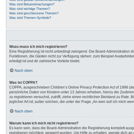
Was sind Bekanntmachungen?
Was sind wichtige Themen?
Was sind geschlossene Themen?
Was sind Themen-Symbole?
Wozu muss ich mich registrieren?
Eine Registrierung ist nicht unbedingt zwingend. Die Board-Administration dies
Funktionen, die Gästen nicht zur Verfügung stehen: zum Beispiel Avatarbilder
erledigt ist und dir zahlreiche Vorteile bietet.
Nach oben
Was ist COPPA?
COPPA, ausgeschrieben Children’s Online Privacy Protection Act of 1998 (de
persönliche Daten von Kindern unter 13 Jahren erheben, hierzu die Zustimmu
zu registrieren versuchst, zutrifft, ziehe einen rechtlichen Beistand zu Rat
jeglicher Art ist; außer solchen, die unter der Frage „An wen soll ich mich 
Nach oben
Warum kann ich mich nicht registrieren?
Es kann sein, dass die Board-Administration die Registrierung komplett au
registrieren möchtest, gesperrt wurden. Um Hilfe zu erhalten, wende dich an 