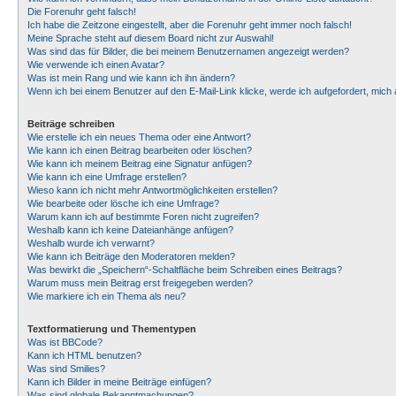
Die Forenuhr geht falsch!
Ich habe die Zeitzone eingestellt, aber die Forenuhr geht immer noch falsch!
Meine Sprache steht auf diesem Board nicht zur Auswahl!
Was sind das für Bilder, die bei meinem Benutzernamen angezeigt werden?
Wie verwende ich einen Avatar?
Was ist mein Rang und wie kann ich ihn ändern?
Wenn ich bei einem Benutzer auf den E-Mail-Link klicke, werde ich aufgefordert, mic
Beiträge schreiben
Wie erstelle ich ein neues Thema oder eine Antwort?
Wie kann ich einen Beitrag bearbeiten oder löschen?
Wie kann ich meinem Beitrag eine Signatur anfügen?
Wie kann ich eine Umfrage erstellen?
Wieso kann ich nicht mehr Antwortmöglichkeiten erstellen?
Wie bearbeite oder lösche ich eine Umfrage?
Warum kann ich auf bestimmte Foren nicht zugreifen?
Weshalb kann ich keine Dateianhänge anfügen?
Weshalb wurde ich verwarnt?
Wie kann ich Beiträge den Moderatoren melden?
Was bewirkt die „Speichern“-Schaltfläche beim Schreiben eines Beitrags?
Warum muss mein Beitrag erst freigegeben werden?
Wie markiere ich ein Thema als neu?
Textformatierung und Thementypen
Was ist BBCode?
Kann ich HTML benutzen?
Was sind Smilies?
Kann ich Bilder in meine Beiträge einfügen?
Was sind globale Bekanntmachungen?