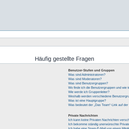
Häufig gestellte Fragen
Benutzer-Stufen und Gruppen
Was sind Administratoren?
Was sind Moderatoren?
Was sind Benutzergruppen?
Wo finde ich die Benutzergruppen und wie tr
Wie werde ich Gruppenleiter?
Weshalb werden verschiedene Benutzergrup
Was ist eine Hauptgruppe?
Was bedeutet der „Das Team“-Link auf der 
Private Nachrichten
Ich kann keine Privaten Nachrichten versc
Ich bekomme ständig unerwünschte Private
Ich habe eine Spam-E-Mail von einem Mitgl