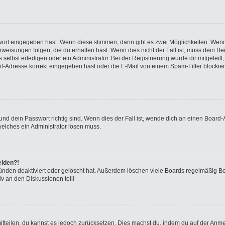
swort eingegeben hast. Wenn diese stimmen, dann gibt es zwei Möglichkeiten. We
eisungen folgen, die du erhalten hast. Wenn dies nicht der Fall ist, muss dein Ben
elbst erledigen oder ein Administrator. Bei der Registrierung wurde dir mitgeteilt, 
-Adresse korrekt eingegeben hast oder die E-Mail von einem Spam-Filter blockiert
nd dein Passwort richtig sind. Wenn dies der Fall ist, wende dich an einen Board-A
welches ein Administrator lösen muss.
elden?!
ünden deaktiviert oder gelöscht hat. Außerdem löschen viele Boards regelmäßig Ben
v an den Diskussionen teil!
 mitteilen, du kannst es jedoch zurücksetzen. Dies machst du, indem du auf der Anm