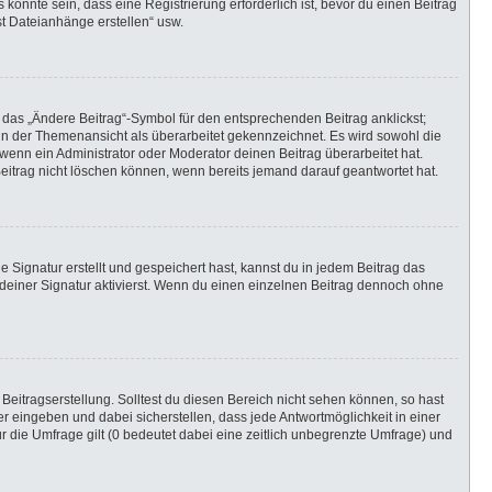
önnte sein, dass eine Registrierung erforderlich ist, bevor du einen Beitrag
st Dateianhänge erstellen“ usw.
 das „Ändere Beitrag“-Symbol für den entsprechenden Beitrag anklickst;
g in der Themenansicht als überarbeitet gekennzeichnet. Es wird sowohl die
wenn ein Administrator oder Moderator deinen Beitrag überarbeitet hat.
 Beitrag nicht löschen können, wenn bereits jemand darauf geantwortet hat.
Signatur erstellt und gespeichert hast, kannst du in jedem Beitrag das
einer Signatur aktivierst. Wenn du einen einzelnen Beitrag dennoch ohne
Beitragserstellung. Solltest du diesen Bereich nicht sehen können, so hast
r eingeben und dabei sicherstellen, dass jede Antwortmöglichkeit in einer
r die Umfrage gilt (0 bedeutet dabei eine zeitlich unbegrenzte Umfrage) und