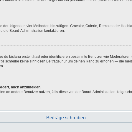
Es handelt sich hierbei in der Regel um ein persönliches Bild, welches von Benutze
eine der folgenden vier Methoden hinzufügen: Gravatar, Galerie, Remote oder Hoch
u die Board-Administration kontaktieren.
e du bislang erstellt hast oder identifizieren bestimmte Benutzer wie Moderatore
 Bitte schreibe keine sinnlosen Beiträge, nur um deinen Rang zu erhöhen — die me
en.
fordert, mich anzumelden.
ichten an andere Benutzer nutzen, falls diese von der Board-Administration freig
Beiträge schreiben