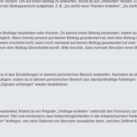
licken. Um auf einen Beitrag zu antworten, musst du auf „Antworten“ klicken. Es k
der Beitragsansicht aufgelistet. Z. B. „Du darfst neue Themen erstellen“, „Du darf
en Beiträge bearbeiten oder löschen. Du kannst einen Beitrag bearbeiten, indem du
möglich. Wenn bereits jemand auf deinen Beitrag geantwortet hat, wird dein Beitra
nweis erscheint nicht, wenn noch niemand auf deinen Beitrag geantwortet hat oder 
 warum dein Beitrag überarbeitet wurde. Bitte beachte, dass normale Benutzer einen
e in den Einstellungen in deinem persönlichen Bereich entwerfen. Nachdem du die 
nzufügen, indem du in deinem persönlichen Bereich das standardmäßige Anhängen d
 „Signatur anhängen“ wieder deaktivieren.
beitest, findest du ein Register „Umfrage erstellen“ unterhalb des Formulars zur 
t einen Titel und mindestens zwei Antwortmöglichkeiten in die entsprechenden Felde
r“ festlegen, wie viele Optionen ein Benutzer auswählen kann, welches Zeitlimit fü