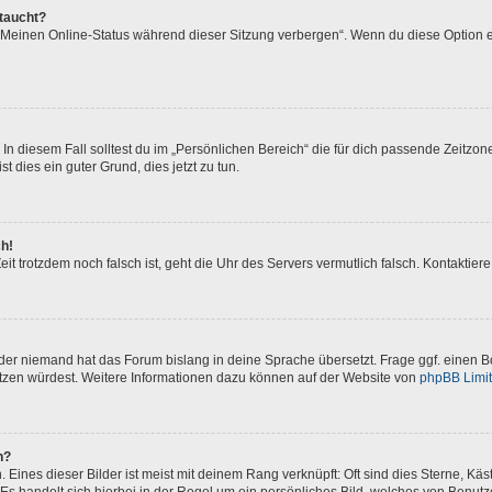
ftaucht?
 „Meinen Online-Status während dieser Sitzung verbergen“. Wenn du diese Option e
In diesem Fall solltest du im „Persönlichen Bereich“ die für dich passende Zeitzone 
t dies ein guter Grund, dies jetzt zu tun.
ch!
 Zeit trotzdem noch falsch ist, geht die Uhr des Servers vermutlich falsch. Kontakti
oder niemand hat das Forum bislang in deine Sprache übersetzt. Frage ggf. einen Bo
setzen würdest. Weitere Informationen dazu können auf der Website von
phpBB Limi
n?
Eines dieser Bilder ist meist mit deinem Rang verknüpft: Oft sind dies Sterne, Kä