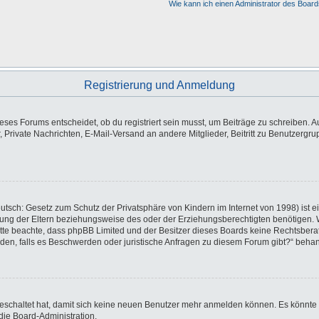
Wie kann ich einen Administrator des Board
Registrierung und Anmeldung
es Forums entscheidet, ob du registriert sein musst, um Beiträge zu schreiben. Auf j
, Private Nachrichten, E-Mail-Versand an andere Mitglieder, Beitritt zu Benutzergr
utsch: Gesetz zum Schutz der Privatsphäre von Kindern im Internet von 1998) ist e
ng der Eltern beziehungsweise des oder der Erziehungsberechtigten benötigen. Wen
e. Bitte beachte, dass phpBB Limited und der Besitzer dieses Boards keine Rechtsbe
wenden, falls es Beschwerden oder juristische Anfragen zu diesem Forum gibt?“ beha
sgeschaltet hat, damit sich keine neuen Benutzer mehr anmelden können. Es könnte
die Board-Administration.