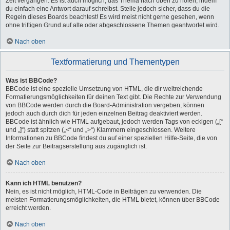
Zeit vergangen. Es ist auch möglich, das Thema nach oben zu holen, indem
du einfach eine Antwort darauf schreibst. Stelle jedoch sicher, dass du die
Regeln dieses Boards beachtest! Es wird meist nicht gerne gesehen, wenn
ohne triftigen Grund auf alte oder abgeschlossene Themen geantwortet wird.
Nach oben
Textformatierung und Thementypen
Was ist BBCode?
BBCode ist eine spezielle Umsetzung von HTML, die dir weitreichende
Formatierungsmöglichkeiten für deinen Text gibt. Die Rechte zur Verwendung
von BBCode werden durch die Board-Administration vergeben, können
jedoch auch durch dich für jeden einzelnen Beitrag deaktiviert werden.
BBCode ist ähnlich wie HTML aufgebaut, jedoch werden Tags von eckigen („[“
und „]“) statt spitzen („<“ und „>“) Klammern eingeschlossen. Weitere
Informationen zu BBCode findest du auf einer speziellen Hilfe-Seite, die von
der Seite zur Beitragserstellung aus zugänglich ist.
Nach oben
Kann ich HTML benutzen?
Nein, es ist nicht möglich, HTML-Code in Beiträgen zu verwenden. Die
meisten Formatierungsmöglichkeiten, die HTML bietet, können über BBCode
erreicht werden.
Nach oben