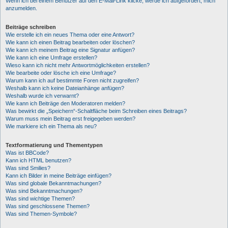
Wenn ich bei einem Benutzer auf den E-Mail-Link klicke, werde ich aufgefordert, mich
anzumelden.
Beiträge schreiben
Wie erstelle ich ein neues Thema oder eine Antwort?
Wie kann ich einen Beitrag bearbeiten oder löschen?
Wie kann ich meinem Beitrag eine Signatur anfügen?
Wie kann ich eine Umfrage erstellen?
Wieso kann ich nicht mehr Antwortmöglichkeiten erstellen?
Wie bearbeite oder lösche ich eine Umfrage?
Warum kann ich auf bestimmte Foren nicht zugreifen?
Weshalb kann ich keine Dateianhänge anfügen?
Weshalb wurde ich verwarnt?
Wie kann ich Beiträge den Moderatoren melden?
Was bewirkt die „Speichern“-Schaltfläche beim Schreiben eines Beitrags?
Warum muss mein Beitrag erst freigegeben werden?
Wie markiere ich ein Thema als neu?
Textformatierung und Thementypen
Was ist BBCode?
Kann ich HTML benutzen?
Was sind Smilies?
Kann ich Bilder in meine Beiträge einfügen?
Was sind globale Bekanntmachungen?
Was sind Bekanntmachungen?
Was sind wichtige Themen?
Was sind geschlossene Themen?
Was sind Themen-Symbole?