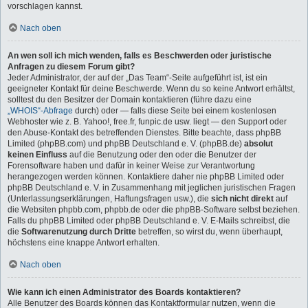
vorschlagen kannst.
Nach oben
An wen soll ich mich wenden, falls es Beschwerden oder juristische
Anfragen zu diesem Forum gibt?
Jeder Administrator, der auf der „Das Team“-Seite aufgeführt ist, ist ein
geeigneter Kontakt für deine Beschwerde. Wenn du so keine Antwort erhältst,
solltest du den Besitzer der Domain kontaktieren (führe dazu eine
„WHOIS“-Abfrage
durch) oder — falls diese Seite bei einem kostenlosen
Webhoster wie z. B. Yahoo!, free.fr, funpic.de usw. liegt — den Support oder
den Abuse-Kontakt des betreffenden Dienstes. Bitte beachte, dass phpBB
Limited (phpBB.com) und phpBB Deutschland e. V. (phpBB.de)
absolut
keinen Einfluss
auf die Benutzung oder den oder die Benutzer der
Forensoftware haben und dafür in keiner Weise zur Verantwortung
herangezogen werden können. Kontaktiere daher nie phpBB Limited oder
phpBB Deutschland e. V. in Zusammenhang mit jeglichen juristischen Fragen
(Unterlassungserklärungen, Haftungsfragen usw.), die
sich nicht direkt
auf
die Websiten phpbb.com, phpbb.de oder die phpBB-Software selbst beziehen.
Falls du phpBB Limited oder phpBB Deutschland e. V. E-Mails schreibst, die
die
Softwarenutzung durch Dritte
betreffen, so wirst du, wenn überhaupt,
höchstens eine knappe Antwort erhalten.
Nach oben
Wie kann ich einen Administrator des Boards kontaktieren?
Alle Benutzer des Boards können das Kontaktformular nutzen, wenn die