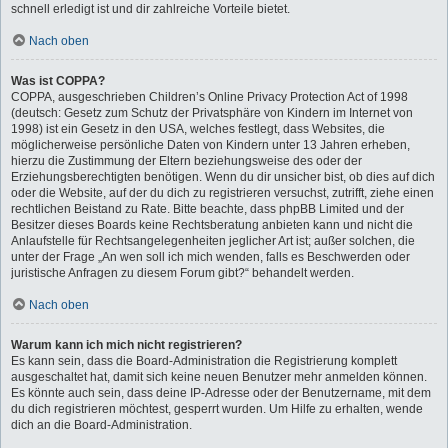
schnell erledigt ist und dir zahlreiche Vorteile bietet.
Nach oben
Was ist COPPA?
COPPA, ausgeschrieben Children’s Online Privacy Protection Act of 1998
(deutsch: Gesetz zum Schutz der Privatsphäre von Kindern im Internet von
1998) ist ein Gesetz in den USA, welches festlegt, dass Websites, die
möglicherweise persönliche Daten von Kindern unter 13 Jahren erheben,
hierzu die Zustimmung der Eltern beziehungsweise des oder der
Erziehungsberechtigten benötigen. Wenn du dir unsicher bist, ob dies auf dich
oder die Website, auf der du dich zu registrieren versuchst, zutrifft, ziehe einen
rechtlichen Beistand zu Rate. Bitte beachte, dass phpBB Limited und der
Besitzer dieses Boards keine Rechtsberatung anbieten kann und nicht die
Anlaufstelle für Rechtsangelegenheiten jeglicher Art ist; außer solchen, die
unter der Frage „An wen soll ich mich wenden, falls es Beschwerden oder
juristische Anfragen zu diesem Forum gibt?“ behandelt werden.
Nach oben
Warum kann ich mich nicht registrieren?
Es kann sein, dass die Board-Administration die Registrierung komplett
ausgeschaltet hat, damit sich keine neuen Benutzer mehr anmelden können.
Es könnte auch sein, dass deine IP-Adresse oder der Benutzername, mit dem
du dich registrieren möchtest, gesperrt wurden. Um Hilfe zu erhalten, wende
dich an die Board-Administration.