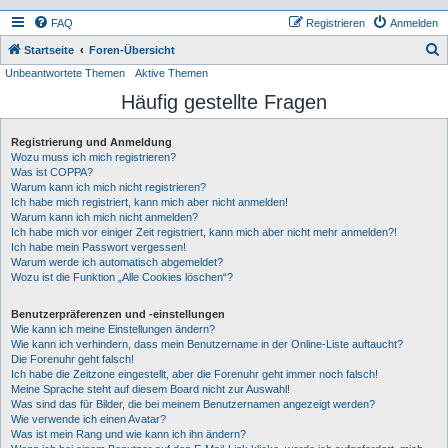
FAQ
Registrieren
Anmelden
S
Startseite
Foren-Übersicht
Unbeantwortete Themen
Aktive Themen
u
Häufig gestellte Fragen
c
h
Registrierung und Anmeldung
e
Wozu muss ich mich registrieren?
Was ist COPPA?
Warum kann ich mich nicht registrieren?
Ich habe mich registriert, kann mich aber nicht anmelden!
Warum kann ich mich nicht anmelden?
Ich habe mich vor einiger Zeit registriert, kann mich aber nicht mehr anmelden?!
Ich habe mein Passwort vergessen!
Warum werde ich automatisch abgemeldet?
Wozu ist die Funktion „Alle Cookies löschen“?
Benutzerpräferenzen und -einstellungen
Wie kann ich meine Einstellungen ändern?
Wie kann ich verhindern, dass mein Benutzername in der Online-Liste auftaucht?
Die Forenuhr geht falsch!
Ich habe die Zeitzone eingestellt, aber die Forenuhr geht immer noch falsch!
Meine Sprache steht auf diesem Board nicht zur Auswahl!
Was sind das für Bilder, die bei meinem Benutzernamen angezeigt werden?
Wie verwende ich einen Avatar?
Was ist mein Rang und wie kann ich ihn ändern?