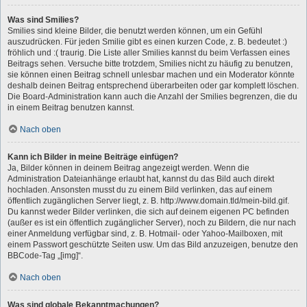
Was sind Smilies?
Smilies sind kleine Bilder, die benutzt werden können, um ein Gefühl
auszudrücken. Für jeden Smilie gibt es einen kurzen Code, z. B. bedeutet :)
fröhlich und :( traurig. Die Liste aller Smilies kannst du beim Verfassen eines
Beitrags sehen. Versuche bitte trotzdem, Smilies nicht zu häufig zu benutzen,
sie können einen Beitrag schnell unlesbar machen und ein Moderator könnte
deshalb deinen Beitrag entsprechend überarbeiten oder gar komplett löschen.
Die Board-Administration kann auch die Anzahl der Smilies begrenzen, die du
in einem Beitrag benutzen kannst.
Nach oben
Kann ich Bilder in meine Beiträge einfügen?
Ja, Bilder können in deinem Beitrag angezeigt werden. Wenn die
Administration Dateianhänge erlaubt hat, kannst du das Bild auch direkt
hochladen. Ansonsten musst du zu einem Bild verlinken, das auf einem
öffentlich zugänglichen Server liegt, z. B. http://www.domain.tld/mein-bild.gif.
Du kannst weder Bilder verlinken, die sich auf deinem eigenen PC befinden
(außer es ist ein öffentlich zugänglicher Server), noch zu Bildern, die nur nach
einer Anmeldung verfügbar sind, z. B. Hotmail- oder Yahoo-Mailboxen, mit
einem Passwort geschützte Seiten usw. Um das Bild anzuzeigen, benutze den
BBCode-Tag „[img]“.
Nach oben
Was sind globale Bekanntmachungen?