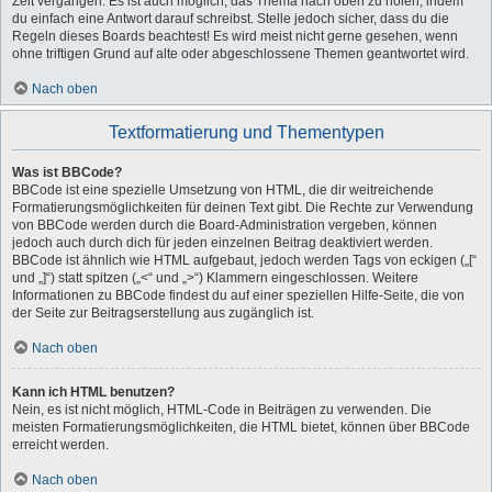
Zeit vergangen. Es ist auch möglich, das Thema nach oben zu holen, indem
du einfach eine Antwort darauf schreibst. Stelle jedoch sicher, dass du die
Regeln dieses Boards beachtest! Es wird meist nicht gerne gesehen, wenn
ohne triftigen Grund auf alte oder abgeschlossene Themen geantwortet wird.
Nach oben
Textformatierung und Thementypen
Was ist BBCode?
BBCode ist eine spezielle Umsetzung von HTML, die dir weitreichende
Formatierungsmöglichkeiten für deinen Text gibt. Die Rechte zur Verwendung
von BBCode werden durch die Board-Administration vergeben, können
jedoch auch durch dich für jeden einzelnen Beitrag deaktiviert werden.
BBCode ist ähnlich wie HTML aufgebaut, jedoch werden Tags von eckigen („[“
und „]“) statt spitzen („<“ und „>“) Klammern eingeschlossen. Weitere
Informationen zu BBCode findest du auf einer speziellen Hilfe-Seite, die von
der Seite zur Beitragserstellung aus zugänglich ist.
Nach oben
Kann ich HTML benutzen?
Nein, es ist nicht möglich, HTML-Code in Beiträgen zu verwenden. Die
meisten Formatierungsmöglichkeiten, die HTML bietet, können über BBCode
erreicht werden.
Nach oben