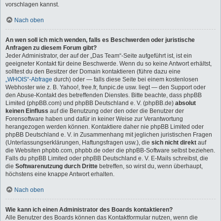
vorschlagen kannst.
Nach oben
An wen soll ich mich wenden, falls es Beschwerden oder juristische
Anfragen zu diesem Forum gibt?
Jeder Administrator, der auf der „Das Team“-Seite aufgeführt ist, ist ein
geeigneter Kontakt für deine Beschwerde. Wenn du so keine Antwort erhältst,
solltest du den Besitzer der Domain kontaktieren (führe dazu eine
„WHOIS“-Abfrage
durch) oder — falls diese Seite bei einem kostenlosen
Webhoster wie z. B. Yahoo!, free.fr, funpic.de usw. liegt — den Support oder
den Abuse-Kontakt des betreffenden Dienstes. Bitte beachte, dass phpBB
Limited (phpBB.com) und phpBB Deutschland e. V. (phpBB.de)
absolut
keinen Einfluss
auf die Benutzung oder den oder die Benutzer der
Forensoftware haben und dafür in keiner Weise zur Verantwortung
herangezogen werden können. Kontaktiere daher nie phpBB Limited oder
phpBB Deutschland e. V. in Zusammenhang mit jeglichen juristischen Fragen
(Unterlassungserklärungen, Haftungsfragen usw.), die
sich nicht direkt
auf
die Websiten phpbb.com, phpbb.de oder die phpBB-Software selbst beziehen.
Falls du phpBB Limited oder phpBB Deutschland e. V. E-Mails schreibst, die
die
Softwarenutzung durch Dritte
betreffen, so wirst du, wenn überhaupt,
höchstens eine knappe Antwort erhalten.
Nach oben
Wie kann ich einen Administrator des Boards kontaktieren?
Alle Benutzer des Boards können das Kontaktformular nutzen, wenn die