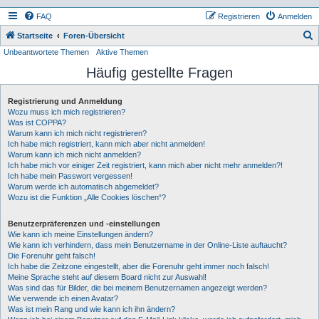
FAQ
Registrieren
Anmelden
S
Startseite
Foren-Übersicht
Unbeantwortete Themen
Aktive Themen
u
Häufig gestellte Fragen
c
h
Registrierung und Anmeldung
e
Wozu muss ich mich registrieren?
Was ist COPPA?
Warum kann ich mich nicht registrieren?
Ich habe mich registriert, kann mich aber nicht anmelden!
Warum kann ich mich nicht anmelden?
Ich habe mich vor einiger Zeit registriert, kann mich aber nicht mehr anmelden?!
Ich habe mein Passwort vergessen!
Warum werde ich automatisch abgemeldet?
Wozu ist die Funktion „Alle Cookies löschen“?
Benutzerpräferenzen und -einstellungen
Wie kann ich meine Einstellungen ändern?
Wie kann ich verhindern, dass mein Benutzername in der Online-Liste auftaucht?
Die Forenuhr geht falsch!
Ich habe die Zeitzone eingestellt, aber die Forenuhr geht immer noch falsch!
Meine Sprache steht auf diesem Board nicht zur Auswahl!
Was sind das für Bilder, die bei meinem Benutzernamen angezeigt werden?
Wie verwende ich einen Avatar?
Was ist mein Rang und wie kann ich ihn ändern?