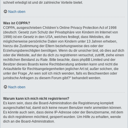
schnell erledigt ist und dir zahlreiche Vorteile bietet.
Nach oben
Was ist COPPA?
COPPA, ausgeschrieben Children’s Online Privacy Protection Act of 1998
(deutsch: Gesetz zum Schutz der Privatsphäre von Kindern im Internet von
1998) ist ein Gesetz in den USA, welches festlegt, dass Websites, die
möglicherweise persönliche Daten von Kindern unter 13 Jahren erheben,
hierzu die Zustimmung der Eltern beziehungsweise des oder der
Erziehungsberechtigten benötigen. Wenn du dir unsicher bist, ob dies auf dich
oder die Website, auf der du dich zu registrieren versuchst, zutrifft, ziehe einen
rechtlichen Beistand zu Rate. Bitte beachte, dass phpBB Limited und der
Besitzer dieses Boards keine Rechtsberatung anbieten kann und nicht die
Anlaufstelle für Rechtsangelegenheiten jeglicher Art ist; außer solchen, die
unter der Frage „An wen soll ich mich wenden, falls es Beschwerden oder
juristische Anfragen zu diesem Forum gibt?“ behandelt werden.
Nach oben
Warum kann ich mich nicht registrieren?
Es kann sein, dass die Board-Administration die Registrierung komplett
ausgeschaltet hat, damit sich keine neuen Benutzer mehr anmelden können.
Es könnte auch sein, dass deine IP-Adresse oder der Benutzername, mit dem
du dich registrieren möchtest, gesperrt wurden. Um Hilfe zu erhalten, wende
dich an die Board-Administration.