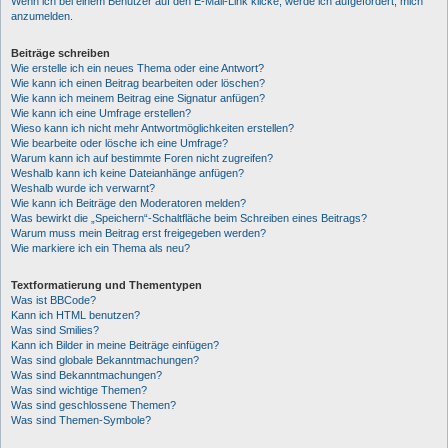
Wenn ich bei einem Benutzer auf den E-Mail-Link klicke, werde ich aufgefordert, mich
anzumelden.
Beiträge schreiben
Wie erstelle ich ein neues Thema oder eine Antwort?
Wie kann ich einen Beitrag bearbeiten oder löschen?
Wie kann ich meinem Beitrag eine Signatur anfügen?
Wie kann ich eine Umfrage erstellen?
Wieso kann ich nicht mehr Antwortmöglichkeiten erstellen?
Wie bearbeite oder lösche ich eine Umfrage?
Warum kann ich auf bestimmte Foren nicht zugreifen?
Weshalb kann ich keine Dateianhänge anfügen?
Weshalb wurde ich verwarnt?
Wie kann ich Beiträge den Moderatoren melden?
Was bewirkt die „Speichern“-Schaltfläche beim Schreiben eines Beitrags?
Warum muss mein Beitrag erst freigegeben werden?
Wie markiere ich ein Thema als neu?
Textformatierung und Thementypen
Was ist BBCode?
Kann ich HTML benutzen?
Was sind Smilies?
Kann ich Bilder in meine Beiträge einfügen?
Was sind globale Bekanntmachungen?
Was sind Bekanntmachungen?
Was sind wichtige Themen?
Was sind geschlossene Themen?
Was sind Themen-Symbole?