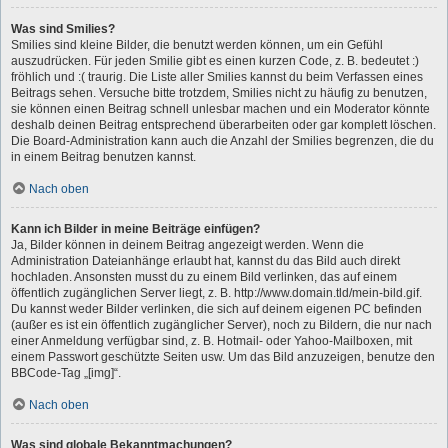
Was sind Smilies?
Smilies sind kleine Bilder, die benutzt werden können, um ein Gefühl
auszudrücken. Für jeden Smilie gibt es einen kurzen Code, z. B. bedeutet :)
fröhlich und :( traurig. Die Liste aller Smilies kannst du beim Verfassen eines
Beitrags sehen. Versuche bitte trotzdem, Smilies nicht zu häufig zu benutzen,
sie können einen Beitrag schnell unlesbar machen und ein Moderator könnte
deshalb deinen Beitrag entsprechend überarbeiten oder gar komplett löschen.
Die Board-Administration kann auch die Anzahl der Smilies begrenzen, die du
in einem Beitrag benutzen kannst.
Nach oben
Kann ich Bilder in meine Beiträge einfügen?
Ja, Bilder können in deinem Beitrag angezeigt werden. Wenn die
Administration Dateianhänge erlaubt hat, kannst du das Bild auch direkt
hochladen. Ansonsten musst du zu einem Bild verlinken, das auf einem
öffentlich zugänglichen Server liegt, z. B. http://www.domain.tld/mein-bild.gif.
Du kannst weder Bilder verlinken, die sich auf deinem eigenen PC befinden
(außer es ist ein öffentlich zugänglicher Server), noch zu Bildern, die nur nach
einer Anmeldung verfügbar sind, z. B. Hotmail- oder Yahoo-Mailboxen, mit
einem Passwort geschützte Seiten usw. Um das Bild anzuzeigen, benutze den
BBCode-Tag „[img]“.
Nach oben
Was sind globale Bekanntmachungen?