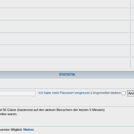
STATISTIK
Ich habe mein Passwort vergessen
|
Angemeldet bleiben
und 56 Gäste (basierend auf den aktiven Besuchern der letzten 5 Minuten)
nline waren.
uestes Mitglied:
Mattes