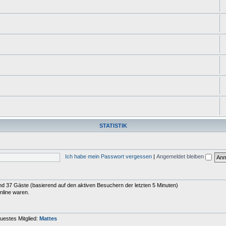
STATISTIK
Ich habe mein Passwort vergessen
|
Angemeldet bleiben
 und 37 Gäste (basierend auf den aktiven Besuchern der letzten 5 Minuten)
nline waren.
uestes Mitglied:
Mattes