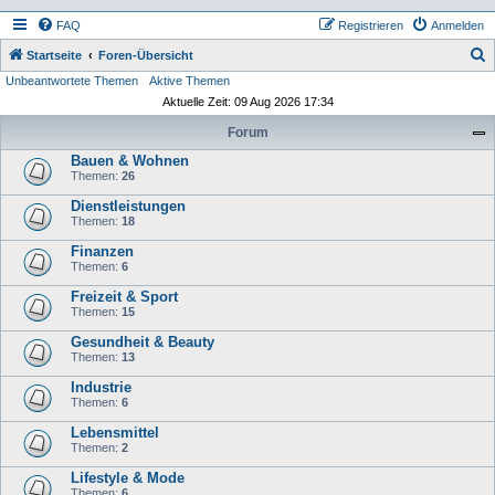
FAQ
Registrieren
Anmelden
S
Startseite
Foren-Übersicht
Unbeantwortete Themen
Aktive Themen
u
Aktuelle Zeit: 09 Aug 2026 17:34
c
Forum
h
Bauen & Wohnen
e
Themen:
26
Dienstleistungen
Themen:
18
Finanzen
Themen:
6
Freizeit & Sport
Themen:
15
Gesundheit & Beauty
Themen:
13
Industrie
Themen:
6
Lebensmittel
Themen:
2
Lifestyle & Mode
Themen:
6