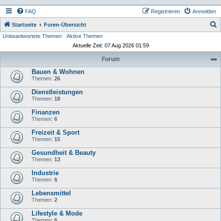
FAQ
Registrieren
Anmelden
S
Startseite
Foren-Übersicht
Unbeantwortete Themen
Aktive Themen
u
Aktuelle Zeit: 07 Aug 2026 01:59
c
Forum
h
Bauen & Wohnen
e
Themen:
26
Dienstleistungen
Themen:
18
Finanzen
Themen:
6
Freizeit & Sport
Themen:
15
Gesundheit & Beauty
Themen:
13
Industrie
Themen:
6
Lebensmittel
Themen:
2
Lifestyle & Mode
Themen:
6