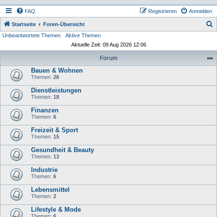
FAQ
Registrieren
Anmelden
S
Startseite
Foren-Übersicht
Unbeantwortete Themen
Aktive Themen
u
Aktuelle Zeit: 09 Aug 2026 12:06
c
Forum
h
Bauen & Wohnen
e
Themen:
26
Dienstleistungen
Themen:
18
Finanzen
Themen:
6
Freizeit & Sport
Themen:
15
Gesundheit & Beauty
Themen:
13
Industrie
Themen:
6
Lebensmittel
Themen:
2
Lifestyle & Mode
Themen:
6