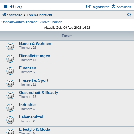
FAQ
Registrieren
Anmelden
S
Startseite
Foren-Übersicht
Unbeantwortete Themen
Aktive Themen
u
Aktuelle Zeit: 09 Aug 2026 14:18
c
Forum
h
Bauen & Wohnen
e
Themen:
26
Dienstleistungen
Themen:
18
Finanzen
Themen:
6
Freizeit & Sport
Themen:
15
Gesundheit & Beauty
Themen:
13
Industrie
Themen:
6
Lebensmittel
Themen:
2
Lifestyle & Mode
Themen:
6