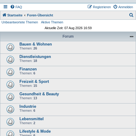
FAQ
Registrieren
Anmelden
S
Startseite
Foren-Übersicht
Unbeantwortete Themen
Aktive Themen
u
Aktuelle Zeit: 07 Aug 2026 16:59
c
Forum
h
Bauen & Wohnen
e
Themen:
26
Dienstleistungen
Themen:
18
Finanzen
Themen:
6
Freizeit & Sport
Themen:
15
Gesundheit & Beauty
Themen:
13
Industrie
Themen:
6
Lebensmittel
Themen:
2
Lifestyle & Mode
Themen:
6