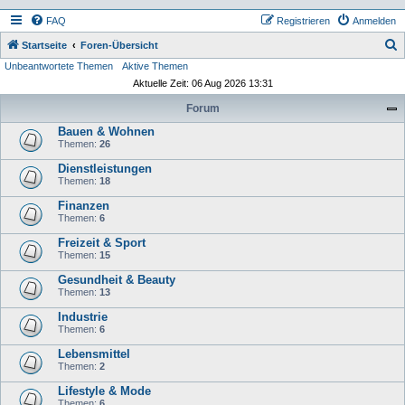
FAQ
Registrieren
Anmelden
S
Startseite
Foren-Übersicht
Unbeantwortete Themen
Aktive Themen
u
Aktuelle Zeit: 06 Aug 2026 13:31
c
Forum
h
Bauen & Wohnen
e
Themen:
26
Dienstleistungen
Themen:
18
Finanzen
Themen:
6
Freizeit & Sport
Themen:
15
Gesundheit & Beauty
Themen:
13
Industrie
Themen:
6
Lebensmittel
Themen:
2
Lifestyle & Mode
Themen:
6