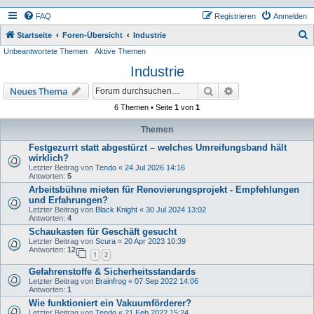
FAQ
Registrieren
Anmelden
S
Startseite
Foren-Übersicht
Industrie
Unbeantwortete Themen
Aktive Themen
u
Industrie
c
h
Suche
Erweiterte Suche
Neues Thema
e
6 Themen • Seite
1
von
1
Themen
Festgezurrt statt abgestürzt – welches Umreifungsband hält
wirklich?
Letzter Beitrag von
Tendo
«
24 Jul 2026 14:16
Antworten:
5
Arbeitsbühne mieten für Renovierungsprojekt - Empfehlungen
und Erfahrungen?
Letzter Beitrag von
Black Knight
«
30 Jul 2024 13:02
Antworten:
4
Schaukasten für Geschäft gesucht
Letzter Beitrag von
Scura
«
20 Apr 2023 10:39
Antworten:
12
1
2
Gefahrenstoffe & Sicherheitsstandards
Letzter Beitrag von
Brainfrog
«
07 Sep 2022 14:06
Antworten:
1
Wie funktioniert ein Vakuumförderer?
Letzter Beitrag von
Tendo
«
21 Feb 2022 15:24