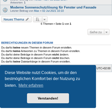
Antworten:
1
Moderne Sonnenschutzlösung für Fenster und Fassade
Letzter Beitrag von
Max
«
02 Jul 2021 10:10
Neues Thema
6 Themen • Seite
1
von
1
Gehe zu
BERECHTIGUNGEN IN DIESEM FORUM
Du darfst
keine
neuen Themen in diesem Forum erstellen.
Du darfst
keine
Antworten zu Themen in diesem Forum erstellen.
Du darfst deine Beiträge in diesem Forum
nicht
ändern.
Du darfst deine Beiträge in diesem Forum
nicht
löschen.
Du darfst
keine
Dateianhänge in diesem Forum erstellen.
Startseite
Foren-Übersicht
Alle Zeiten sind
UTC+02:00
Diese Website nutzt Cookies, um dir den
Style developer by
Zuma Portal
,
bestmöglichen Komfort bei der Nutzung zu
Powered by
phpBB
® Forum Software © phpBB Limited
Deutsche Übersetzung durch
phpBB.de
bieten.
Mehr erfahren
Datenschutz
|
Nutzungsbedingungen
Verstanden!