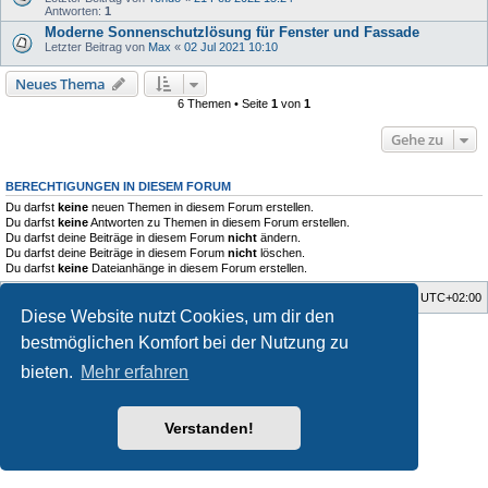
Antworten:
1
Moderne Sonnenschutzlösung für Fenster und Fassade
Letzter Beitrag von
Max
«
02 Jul 2021 10:10
Neues Thema
6 Themen • Seite
1
von
1
Gehe zu
BERECHTIGUNGEN IN DIESEM FORUM
Du darfst
keine
neuen Themen in diesem Forum erstellen.
Du darfst
keine
Antworten zu Themen in diesem Forum erstellen.
Du darfst deine Beiträge in diesem Forum
nicht
ändern.
Du darfst deine Beiträge in diesem Forum
nicht
löschen.
Du darfst
keine
Dateianhänge in diesem Forum erstellen.
Startseite
Foren-Übersicht
Alle Zeiten sind
UTC+02:00
Diese Website nutzt Cookies, um dir den
Style developer by
Zuma Portal
,
bestmöglichen Komfort bei der Nutzung zu
Powered by
phpBB
® Forum Software © phpBB Limited
Deutsche Übersetzung durch
phpBB.de
bieten.
Mehr erfahren
Datenschutz
|
Nutzungsbedingungen
Verstanden!