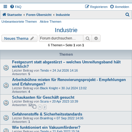
FAQ
Registrieren
Anmelden
S
Startseite
Foren-Übersicht
Industrie
Unbeantwortete Themen
Aktive Themen
u
Industrie
c
h
Suche
Erweiterte Suche
Neues Thema
e
6 Themen • Seite
1
von
1
Themen
Festgezurrt statt abgestürzt – welches Umreifungsband hält
wirklich?
Letzter Beitrag von
Tendo
«
24 Jul 2026 14:16
Antworten:
5
Arbeitsbühne mieten für Renovierungsprojekt - Empfehlungen
und Erfahrungen?
Letzter Beitrag von
Black Knight
«
30 Jul 2024 13:02
Antworten:
4
Schaukasten für Geschäft gesucht
Letzter Beitrag von
Scura
«
20 Apr 2023 10:39
Antworten:
12
1
2
Gefahrenstoffe & Sicherheitsstandards
Letzter Beitrag von
Brainfrog
«
07 Sep 2022 14:06
Antworten:
1
Wie funktioniert ein Vakuumförderer?
Letzter Beitrag von
Tendo
«
21 Feb 2022 15:24