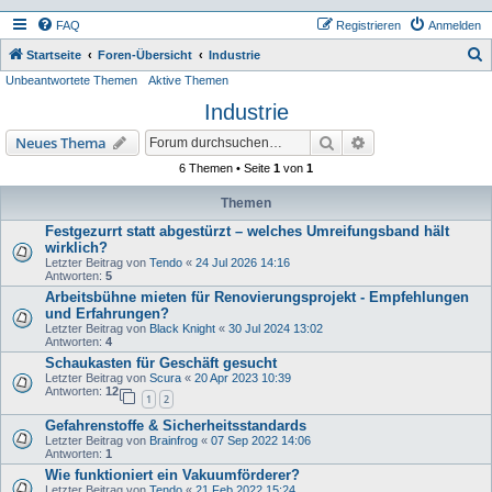
FAQ
Registrieren
Anmelden
S
Startseite
Foren-Übersicht
Industrie
Unbeantwortete Themen
Aktive Themen
u
Industrie
c
h
Suche
Erweiterte Suche
Neues Thema
e
6 Themen • Seite
1
von
1
Themen
Festgezurrt statt abgestürzt – welches Umreifungsband hält
wirklich?
Letzter Beitrag von
Tendo
«
24 Jul 2026 14:16
Antworten:
5
Arbeitsbühne mieten für Renovierungsprojekt - Empfehlungen
und Erfahrungen?
Letzter Beitrag von
Black Knight
«
30 Jul 2024 13:02
Antworten:
4
Schaukasten für Geschäft gesucht
Letzter Beitrag von
Scura
«
20 Apr 2023 10:39
Antworten:
12
1
2
Gefahrenstoffe & Sicherheitsstandards
Letzter Beitrag von
Brainfrog
«
07 Sep 2022 14:06
Antworten:
1
Wie funktioniert ein Vakuumförderer?
Letzter Beitrag von
Tendo
«
21 Feb 2022 15:24