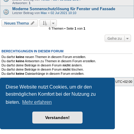
Antworten:
1
Moderne Sonnenschutzlösung für Fenster und Fassade
Letzter Beitrag von
Max
«
02 Jul 2021 10:10
Neues Thema
6 Themen • Seite
1
von
1
Gehe zu
BERECHTIGUNGEN IN DIESEM FORUM
Du darfst
keine
neuen Themen in diesem Forum erstellen.
Du darfst
keine
Antworten zu Themen in diesem Forum erstellen.
Du darfst deine Beiträge in diesem Forum
nicht
ändern.
Du darfst deine Beiträge in diesem Forum
nicht
löschen.
Du darfst
keine
Dateianhänge in diesem Forum erstellen.
Startseite
Foren-Übersicht
Alle Zeiten sind
UTC+02:00
Diese Website nutzt Cookies, um dir den
Style developer by
Zuma Portal
,
bestmöglichen Komfort bei der Nutzung zu
Powered by
phpBB
® Forum Software © phpBB Limited
Deutsche Übersetzung durch
phpBB.de
bieten.
Mehr erfahren
Datenschutz
|
Nutzungsbedingungen
Verstanden!