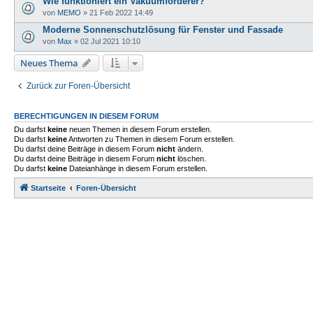
Wie funktioniert ein Vakuumförderer?
von
MEMO
»
21 Feb 2022 14:49
Moderne Sonnenschutzlösung für Fenster und Fassade
von
Max
»
02 Jul 2021 10:10
Neues Thema
Zurück zur Foren-Übersicht
BERECHTIGUNGEN IN DIESEM FORUM
Du darfst
keine
neuen Themen in diesem Forum erstellen.
Du darfst
keine
Antworten zu Themen in diesem Forum erstellen.
Du darfst deine Beiträge in diesem Forum
nicht
ändern.
Du darfst deine Beiträge in diesem Forum
nicht
löschen.
Du darfst
keine
Dateianhänge in diesem Forum erstellen.
Startseite
Foren-Übersicht