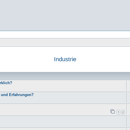
Industrie
e
rklich?
n und Erfahrungen?
1
2