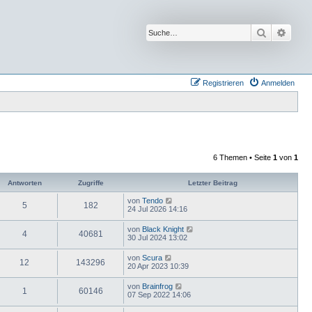
Suche
Erwei
Registrieren
Anmelden
6 Themen • Seite
1
von
1
Antworten
Zugriffe
Letzter Beitrag
von
Tendo
5
182
24 Jul 2026 14:16
von
Black Knight
4
40681
30 Jul 2024 13:02
von
Scura
12
143296
20 Apr 2023 10:39
von
Brainfrog
1
60146
07 Sep 2022 14:06