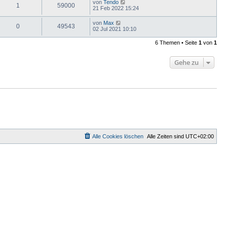
von
Tendo
1
59000
21 Feb 2022 15:24
von
Max
0
49543
02 Jul 2021 10:10
6 Themen • Seite
1
von
1
Gehe zu
Alle Cookies löschen
Alle Zeiten sind
UTC+02:00