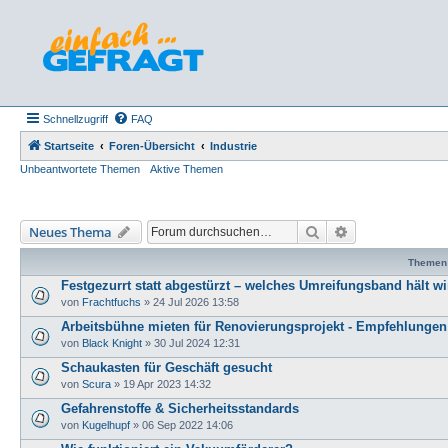
Schnellzugriff
FAQ
Startseite
Foren-Übersicht
Industrie
Unbeantwortete Themen
Aktive Themen
Suche
Erweiterte Such
Neues Thema
Themen
Festgezurrt statt abgestürzt – welches Umreifungsband hält wi
von
Frachtfuchs
»
24 Jul 2026 13:58
Arbeitsbühne mieten für Renovierungsprojekt - Empfehlunge
von
Black Knight
»
30 Jul 2024 12:31
Schaukasten für Geschäft gesucht
von
Scura
»
19 Apr 2023 14:32
Gefahrenstoffe & Sicherheitsstandards
von
Kugelhupf
»
06 Sep 2022 14:06