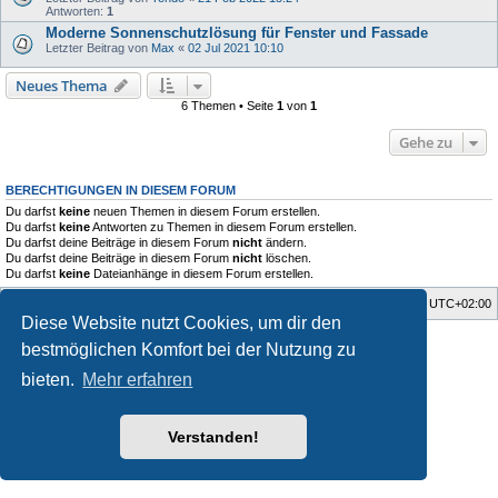
Antworten:
1
Moderne Sonnenschutzlösung für Fenster und Fassade
Letzter Beitrag von
Max
«
02 Jul 2021 10:10
Neues Thema
6 Themen • Seite
1
von
1
Gehe zu
BERECHTIGUNGEN IN DIESEM FORUM
Du darfst
keine
neuen Themen in diesem Forum erstellen.
Du darfst
keine
Antworten zu Themen in diesem Forum erstellen.
Du darfst deine Beiträge in diesem Forum
nicht
ändern.
Du darfst deine Beiträge in diesem Forum
nicht
löschen.
Du darfst
keine
Dateianhänge in diesem Forum erstellen.
Startseite
Foren-Übersicht
Alle Zeiten sind
UTC+02:00
Diese Website nutzt Cookies, um dir den
Style developer by
Zuma Portal
,
bestmöglichen Komfort bei der Nutzung zu
Powered by
phpBB
® Forum Software © phpBB Limited
Deutsche Übersetzung durch
phpBB.de
bieten.
Mehr erfahren
Datenschutz
|
Nutzungsbedingungen
Verstanden!