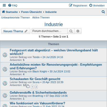
FAQ
Registrieren
Anmelden
S
Startseite
Foren-Übersicht
Industrie
Unbeantwortete Themen
Aktive Themen
u
Industrie
c
h
Suche
Erweiterte Suche
Neues Thema
e
6 Themen • Seite
1
von
1
Themen
Festgezurrt statt abgestürzt – welches Umreifungsband hält
wirklich?
Letzter Beitrag von
Tendo
«
24 Jul 2026 14:16
Antworten:
5
Arbeitsbühne mieten für Renovierungsprojekt - Empfehlungen
und Erfahrungen?
Letzter Beitrag von
Black Knight
«
30 Jul 2024 13:02
Antworten:
4
Schaukasten für Geschäft gesucht
Letzter Beitrag von
Scura
«
20 Apr 2023 10:39
Antworten:
12
1
2
Gefahrenstoffe & Sicherheitsstandards
Letzter Beitrag von
Brainfrog
«
07 Sep 2022 14:06
Antworten:
1
Wie funktioniert ein Vakuumförderer?
Letzter Beitrag von
Tendo
«
21 Feb 2022 15:24