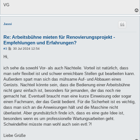
VG
Jassi
Re: Arbeitsbühne mieten für Renovierungsprojekt -
Empfehlungen und Erfahrungen?
B
#3
30 Jul 2024 12:54
e
i
Hi,
t
r
a
ich sehe da sowohl Vor- als auch Nachteile. Vorteil ist natürlich, dass
g
man sehr flexibel ist und schwer erreichbare Stellen gut bearbeiten kann.
Außerdem spart man sich das mühsame Auf- und Abbauen eines
Gerüsts. Nachteil könnte sein, dass die Bedienung einer Arbeitsbühne
nicht ganz einfach ist, besonders für jemanden, der das noch nie
gemacht hat. Eventuell braucht man eine kurze Einweisung oder sogar
einen Fachmann, der das Gerät bedient. Für die Sicherheit ist es wichtig,
dass man sich an die Anweisungen hält und die Maschine nicht
überlastet. Aber grundsätzlich finde ich, dass es eine gute Idee ist,
besonders wenn es um professionelle Wartungsarbeiten geht.
Schwindelfrei müsste man wohl auch sein evtl.?!
Liebe Grüße