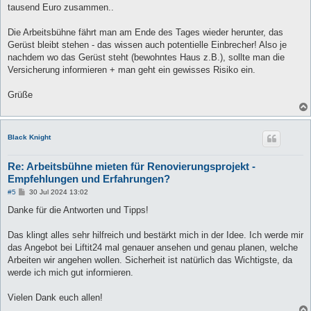
tausend Euro zusammen..
Die Arbeitsbühne fährt man am Ende des Tages wieder herunter, das
Gerüst bleibt stehen - das wissen auch potentielle Einbrecher! Also je
nachdem wo das Gerüst steht (bewohntes Haus z.B.), sollte man die
Versicherung informieren + man geht ein gewisses Risiko ein.
Grüße
Black Knight
Re: Arbeitsbühne mieten für Renovierungsprojekt -
Empfehlungen und Erfahrungen?
B
#5
30 Jul 2024 13:02
e
i
Danke für die Antworten und Tipps!
t
r
a
Das klingt alles sehr hilfreich und bestärkt mich in der Idee. Ich werde mir
g
das Angebot bei Liftit24 mal genauer ansehen und genau planen, welche
Arbeiten wir angehen wollen. Sicherheit ist natürlich das Wichtigste, da
werde ich mich gut informieren.
Vielen Dank euch allen!