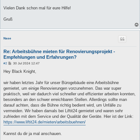
Vielen Dank schon mal für eure Hilfe!
Gruß
Nase
Re: Arbeitsbühne mieten für Renovierungsprojekt -
Empfehlungen und Erfahrungen?
B
#2
30 Jul 2024 12:47
e
i
Hey Black Knight,
t
r
a
wir haben letztes Jahr für unser Bürogebäude eine Arbeitsbühne
g
gemietet, um einige Renovierungen vorzunehmen. Das war super
praktisch, weil wir dadurch viel schneller und effizienter arbeiten konnten,
besonders an den schwer erreichbaren Stellen. Allerdings sollte man
darauf achten, dass die Bühne richtig bedient wird, um Unfälle zu
vermeiden. Wir haben damals bei Liftit24 gemietet und waren sehr
zufrieden mit dem Service und der Qualität der Geräte. Hier ist der Link:
https://www.liftit24.de/mieten/arbeitsbuehnen/
Kannst du dir ja mal anschauen.