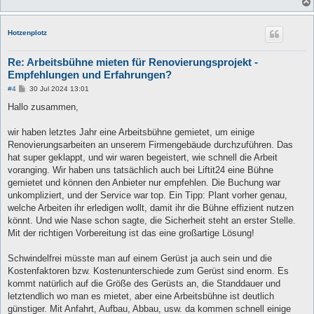
Hotzenplotz
Re: Arbeitsbühne mieten für Renovierungsprojekt -
Empfehlungen und Erfahrungen?
B
#4
30 Jul 2024 13:01
e
i
Hallo zusammen,
t
r
a
wir haben letztes Jahr eine Arbeitsbühne gemietet, um einige
g
Renovierungsarbeiten an unserem Firmengebäude durchzuführen. Das
hat super geklappt, und wir waren begeistert, wie schnell die Arbeit
voranging. Wir haben uns tatsächlich auch bei Liftit24 eine Bühne
gemietet und können den Anbieter nur empfehlen. Die Buchung war
unkompliziert, und der Service war top. Ein Tipp: Plant vorher genau,
welche Arbeiten ihr erledigen wollt, damit ihr die Bühne effizient nutzen
könnt. Und wie Nase schon sagte, die Sicherheit steht an erster Stelle.
Mit der richtigen Vorbereitung ist das eine großartige Lösung!
Schwindelfrei müsste man auf einem Gerüst ja auch sein und die
Kostenfaktoren bzw. Kostenunterschiede zum Gerüst sind enorm. Es
kommt natürlich auf die Größe des Gerüsts an, die Standdauer und
letztendlich wo man es mietet, aber eine Arbeitsbühne ist deutlich
günstiger. Mit Anfahrt, Aufbau, Abbau, usw. da kommen schnell einige