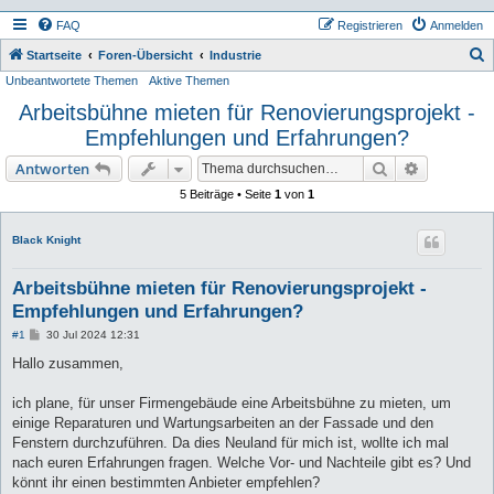
FAQ
Registrieren
Anmelden
S
Startseite
Foren-Übersicht
Industrie
Unbeantwortete Themen
Aktive Themen
u
Arbeitsbühne mieten für Renovierungsprojekt -
c
Empfehlungen und Erfahrungen?
h
e
Suche
Erweiterte
Antworten
5 Beiträge • Seite
1
von
1
Black Knight
Arbeitsbühne mieten für Renovierungsprojekt -
Empfehlungen und Erfahrungen?
B
#1
30 Jul 2024 12:31
e
i
Hallo zusammen,
t
r
a
ich plane, für unser Firmengebäude eine Arbeitsbühne zu mieten, um
g
einige Reparaturen und Wartungsarbeiten an der Fassade und den
Fenstern durchzuführen. Da dies Neuland für mich ist, wollte ich mal
nach euren Erfahrungen fragen. Welche Vor- und Nachteile gibt es? Und
könnt ihr einen bestimmten Anbieter empfehlen?