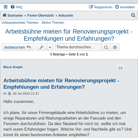
FAQ
Registrieren
Anmelden
S
Startseite
Foren-Übersicht
Industrie
Unbeantwortete Themen
Aktive Themen
u
Arbeitsbühne mieten für Renovierungsprojekt -
c
Empfehlungen und Erfahrungen?
h
e
Suche
Erweiterte
Antworten
5 Beiträge • Seite
1
von
1
Black Knight
Arbeitsbühne mieten für Renovierungsprojekt -
Empfehlungen und Erfahrungen?
B
#1
30 Jul 2024 12:31
e
i
Hallo zusammen,
t
r
a
ich plane, für unser Firmengebäude eine Arbeitsbühne zu mieten, um
g
einige Reparaturen und Wartungsarbeiten an der Fassade und den
Fenstern durchzuführen. Da dies Neuland für mich ist, wollte ich mal
nach euren Erfahrungen fragen. Welche Vor- und Nachteile gibt es? Und
könnt ihr einen bestimmten Anbieter empfehlen?