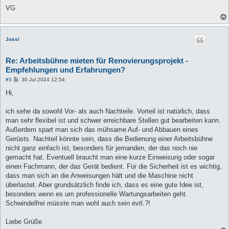
VG
Jassi
Re: Arbeitsbühne mieten für Renovierungsprojekt -
Empfehlungen und Erfahrungen?
B
#3
30 Jul 2024 12:54
e
i
Hi,
t
r
a
ich sehe da sowohl Vor- als auch Nachteile. Vorteil ist natürlich, dass
g
man sehr flexibel ist und schwer erreichbare Stellen gut bearbeiten kann.
Außerdem spart man sich das mühsame Auf- und Abbauen eines
Gerüsts. Nachteil könnte sein, dass die Bedienung einer Arbeitsbühne
nicht ganz einfach ist, besonders für jemanden, der das noch nie
gemacht hat. Eventuell braucht man eine kurze Einweisung oder sogar
einen Fachmann, der das Gerät bedient. Für die Sicherheit ist es wichtig,
dass man sich an die Anweisungen hält und die Maschine nicht
überlastet. Aber grundsätzlich finde ich, dass es eine gute Idee ist,
besonders wenn es um professionelle Wartungsarbeiten geht.
Schwindelfrei müsste man wohl auch sein evtl.?!
Liebe Grüße