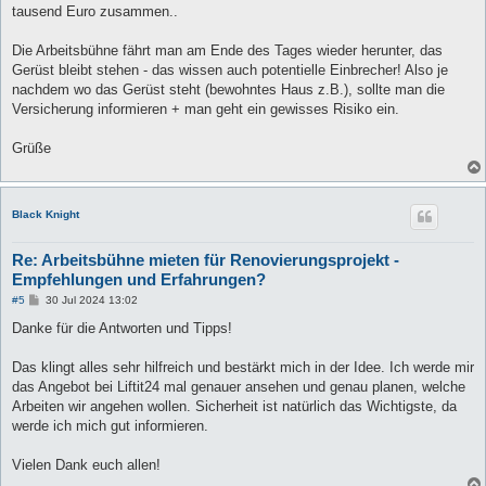
tausend Euro zusammen..
Die Arbeitsbühne fährt man am Ende des Tages wieder herunter, das
Gerüst bleibt stehen - das wissen auch potentielle Einbrecher! Also je
nachdem wo das Gerüst steht (bewohntes Haus z.B.), sollte man die
Versicherung informieren + man geht ein gewisses Risiko ein.
Grüße
Black Knight
Re: Arbeitsbühne mieten für Renovierungsprojekt -
Empfehlungen und Erfahrungen?
B
#5
30 Jul 2024 13:02
e
i
Danke für die Antworten und Tipps!
t
r
a
Das klingt alles sehr hilfreich und bestärkt mich in der Idee. Ich werde mir
g
das Angebot bei Liftit24 mal genauer ansehen und genau planen, welche
Arbeiten wir angehen wollen. Sicherheit ist natürlich das Wichtigste, da
werde ich mich gut informieren.
Vielen Dank euch allen!