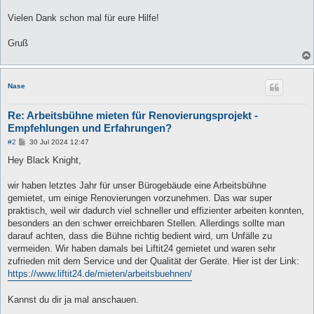
Vielen Dank schon mal für eure Hilfe!
Gruß
Nase
Re: Arbeitsbühne mieten für Renovierungsprojekt -
Empfehlungen und Erfahrungen?
B
#2
30 Jul 2024 12:47
e
i
Hey Black Knight,
t
r
a
wir haben letztes Jahr für unser Bürogebäude eine Arbeitsbühne
g
gemietet, um einige Renovierungen vorzunehmen. Das war super
praktisch, weil wir dadurch viel schneller und effizienter arbeiten konnten,
besonders an den schwer erreichbaren Stellen. Allerdings sollte man
darauf achten, dass die Bühne richtig bedient wird, um Unfälle zu
vermeiden. Wir haben damals bei Liftit24 gemietet und waren sehr
zufrieden mit dem Service und der Qualität der Geräte. Hier ist der Link:
https://www.liftit24.de/mieten/arbeitsbuehnen/
Kannst du dir ja mal anschauen.