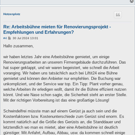
Hotzenplotz
Re: Arbeitsbühne mieten für Renovierungsprojekt -
Empfehlungen und Erfahrungen?
B
#4
30 Jul 2024 13:01
e
i
Hallo zusammen,
t
r
a
wir haben letztes Jahr eine Arbeitsbühne gemietet, um einige
g
Renovierungsarbeiten an unserem Firmengebäude durchzuführen. Das
hat super geklappt, und wir waren begeistert, wie schnell die Arbeit
voranging. Wir haben uns tatsächlich auch bei Liftit24 eine Bühne
gemietet und können den Anbieter nur empfehlen. Die Buchung war
unkompliziert, und der Service war top. Ein Tipp: Plant vorher genau,
welche Arbeiten ihr erledigen wollt, damit ihr die Bühne effizient nutzen
könnt. Und wie Nase schon sagte, die Sicherheit steht an erster Stelle.
Mit der richtigen Vorbereitung ist das eine großartige Lösung!
Schwindelfrei müsste man auf einem Gerüst ja auch sein und die
Kostenfaktoren bzw. Kostenunterschiede zum Gerüst sind enorm. Es
kommt natürlich auf die Größe des Gerüsts an, die Standdauer und
letztendlich wo man es mietet, aber eine Arbeitsbühne ist deutlich
günstiger. Mit Anfahrt, Aufbau, Abbau, usw. da kommen schnell einige