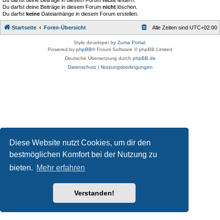
Du darfst deine Beiträge in diesem Forum
nicht
ändern.
Du darfst deine Beiträge in diesem Forum
nicht
löschen.
Du darfst
keine
Dateianhänge in diesem Forum erstellen.
Startseite
Foren-Übersicht
Alle Zeiten sind
UTC+02:00
Style developer by
Zuma Portal
,
Powered by
phpBB
® Forum Software © phpBB Limited
Deutsche Übersetzung durch
phpBB.de
Datenschutz
|
Nutzungsbedingungen
Diese Website nutzt Cookies, um dir den
bestmöglichen Komfort bei der Nutzung zu
bieten.
Mehr erfahren
Verstanden!