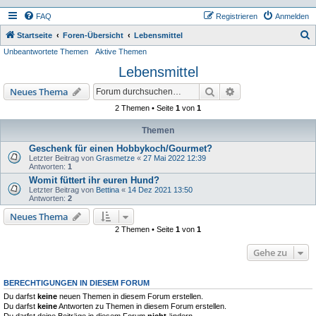
FAQ
Registrieren
Anmelden
S
Startseite
Foren-Übersicht
Lebensmittel
Unbeantwortete Themen
Aktive Themen
u
Lebensmittel
c
h
Suche
Erweiterte Suche
Neues Thema
e
2 Themen • Seite
1
von
1
Themen
Geschenk für einen Hobbykoch/Gourmet?
Letzter Beitrag von
Grasmetze
«
27 Mai 2022 12:39
Antworten:
1
Womit füttert ihr euren Hund?
Letzter Beitrag von
Bettina
«
14 Dez 2021 13:50
Antworten:
2
Neues Thema
2 Themen • Seite
1
von
1
Gehe zu
BERECHTIGUNGEN IN DIESEM FORUM
Du darfst
keine
neuen Themen in diesem Forum erstellen.
Du darfst
keine
Antworten zu Themen in diesem Forum erstellen.