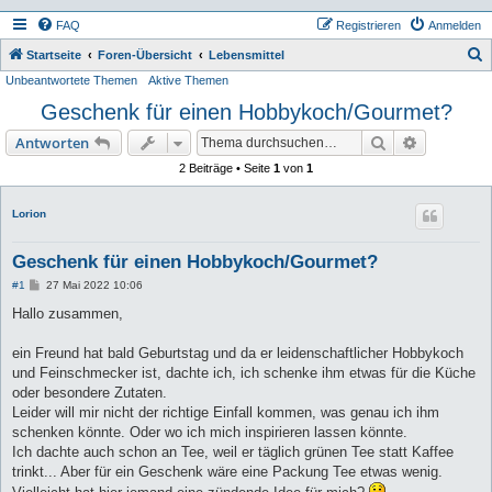
FAQ
Registrieren
Anmelden
S
Startseite
Foren-Übersicht
Lebensmittel
Unbeantwortete Themen
Aktive Themen
u
Geschenk für einen Hobbykoch/Gourmet?
c
h
Suche
Erweiterte
Antworten
e
2 Beiträge • Seite
1
von
1
Lorion
Geschenk für einen Hobbykoch/Gourmet?
B
#1
27 Mai 2022 10:06
e
i
Hallo zusammen,
t
r
a
ein Freund hat bald Geburtstag und da er leidenschaftlicher Hobbykoch
g
und Feinschmecker ist, dachte ich, ich schenke ihm etwas für die Küche
oder besondere Zutaten.
Leider will mir nicht der richtige Einfall kommen, was genau ich ihm
schenken könnte. Oder wo ich mich inspirieren lassen könnte.
Ich dachte auch schon an Tee, weil er täglich grünen Tee statt Kaffee
trinkt... Aber für ein Geschenk wäre eine Packung Tee etwas wenig.