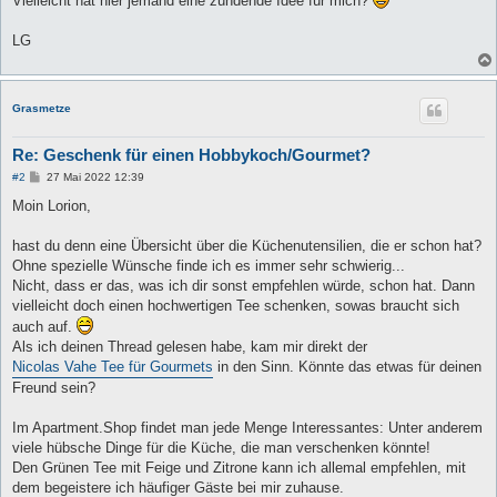
Vielleicht hat hier jemand eine zündende Idee für mich?
LG
Grasmetze
Re: Geschenk für einen Hobbykoch/Gourmet?
B
#2
27 Mai 2022 12:39
e
i
Moin Lorion,
t
r
a
hast du denn eine Übersicht über die Küchenutensilien, die er schon hat?
g
Ohne spezielle Wünsche finde ich es immer sehr schwierig...
Nicht, dass er das, was ich dir sonst empfehlen würde, schon hat. Dann
vielleicht doch einen hochwertigen Tee schenken, sowas braucht sich
auch auf.
Als ich deinen Thread gelesen habe, kam mir direkt der
Nicolas Vahe Tee für Gourmets
in den Sinn. Könnte das etwas für deinen
Freund sein?
Im Apartment.Shop findet man jede Menge Interessantes: Unter anderem
viele hübsche Dinge für die Küche, die man verschenken könnte!
Den Grünen Tee mit Feige und Zitrone kann ich allemal empfehlen, mit
dem begeistere ich häufiger Gäste bei mir zuhause.