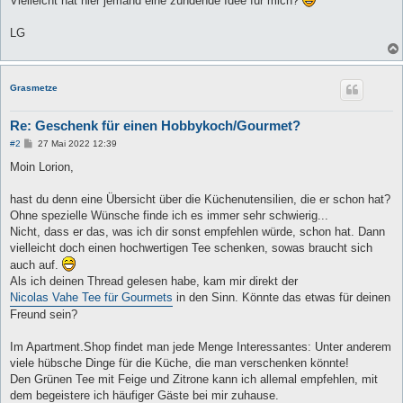
Vielleicht hat hier jemand eine zündende Idee für mich?
LG
Grasmetze
Re: Geschenk für einen Hobbykoch/Gourmet?
B
#2
27 Mai 2022 12:39
e
i
Moin Lorion,
t
r
a
hast du denn eine Übersicht über die Küchenutensilien, die er schon hat?
g
Ohne spezielle Wünsche finde ich es immer sehr schwierig...
Nicht, dass er das, was ich dir sonst empfehlen würde, schon hat. Dann
vielleicht doch einen hochwertigen Tee schenken, sowas braucht sich
auch auf.
Als ich deinen Thread gelesen habe, kam mir direkt der
Nicolas Vahe Tee für Gourmets
in den Sinn. Könnte das etwas für deinen
Freund sein?
Im Apartment.Shop findet man jede Menge Interessantes: Unter anderem
viele hübsche Dinge für die Küche, die man verschenken könnte!
Den Grünen Tee mit Feige und Zitrone kann ich allemal empfehlen, mit
dem begeistere ich häufiger Gäste bei mir zuhause.