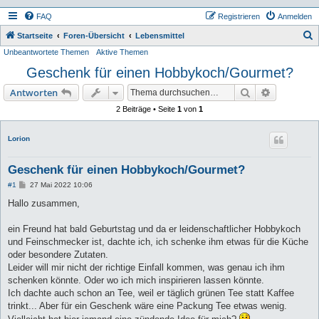
FAQ
Registrieren
Anmelden
S
Startseite
Foren-Übersicht
Lebensmittel
Unbeantwortete Themen
Aktive Themen
u
Geschenk für einen Hobbykoch/Gourmet?
c
h
Suche
Erweiterte
Antworten
e
2 Beiträge • Seite
1
von
1
Lorion
Geschenk für einen Hobbykoch/Gourmet?
B
#1
27 Mai 2022 10:06
e
i
Hallo zusammen,
t
r
a
ein Freund hat bald Geburtstag und da er leidenschaftlicher Hobbykoch
g
und Feinschmecker ist, dachte ich, ich schenke ihm etwas für die Küche
oder besondere Zutaten.
Leider will mir nicht der richtige Einfall kommen, was genau ich ihm
schenken könnte. Oder wo ich mich inspirieren lassen könnte.
Ich dachte auch schon an Tee, weil er täglich grünen Tee statt Kaffee
trinkt... Aber für ein Geschenk wäre eine Packung Tee etwas wenig.