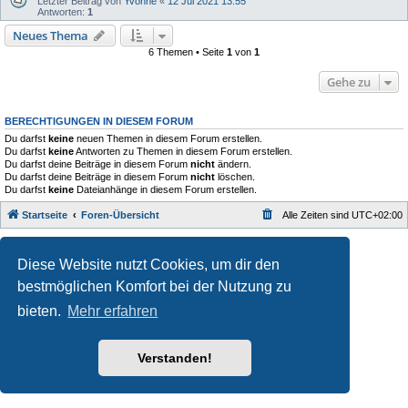
Letzter Beitrag von
Yvonne
«
12 Jul 2021 13:55
Antworten:
1
Neues Thema
6 Themen • Seite
1
von
1
Gehe zu
BERECHTIGUNGEN IN DIESEM FORUM
Du darfst
keine
neuen Themen in diesem Forum erstellen.
Du darfst
keine
Antworten zu Themen in diesem Forum erstellen.
Du darfst deine Beiträge in diesem Forum
nicht
ändern.
Du darfst deine Beiträge in diesem Forum
nicht
löschen.
Du darfst
keine
Dateianhänge in diesem Forum erstellen.
Startseite
Foren-Übersicht
Alle Zeiten sind
UTC+02:00
Style developer by
Zuma Portal
,
Powered by
phpBB
® Forum Software © phpBB Limited
Diese Website nutzt Cookies, um dir den
Deutsche Übersetzung durch
phpBB.de
bestmöglichen Komfort bei der Nutzung zu
Datenschutz
|
Nutzungsbedingungen
bieten.
Mehr erfahren
Verstanden!