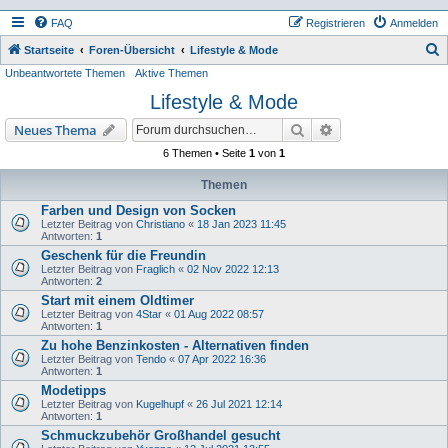
FAQ
Registrieren
Anmelden
S
Startseite
Foren-Übersicht
Lifestyle & Mode
Unbeantwortete Themen
Aktive Themen
u
Lifestyle & Mode
c
h
Suche
Erweiterte Suche
Neues Thema
e
6 Themen • Seite
1
von
1
Themen
Farben und Design von Socken
Letzter Beitrag von
Christiano
«
18 Jan 2023 11:45
Antworten:
1
Geschenk für die Freundin
Letzter Beitrag von
Fraglich
«
02 Nov 2022 12:13
Antworten:
2
Start mit einem Oldtimer
Letzter Beitrag von
4Star
«
01 Aug 2022 08:57
Antworten:
1
Zu hohe Benzinkosten - Alternativen finden
Letzter Beitrag von
Tendo
«
07 Apr 2022 16:36
Antworten:
1
Modetipps
Letzter Beitrag von
Kugelhupf
«
26 Jul 2021 12:14
Antworten:
1
Schmuckzubehör Großhandel gesucht