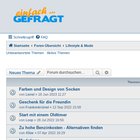
Schnellzugriff
FAQ
Startseite
Foren-Übersicht
Lifestyle & Mode
Unbeantwortete Themen
Aktive Themen
Suche
Erweiterte Such
Neues Thema
Themen
Farben und Design von Socken
von
Lionel
»
18 Jan 2023 11:27
Geschenk für die Freundin
von
Frankenkrümel
»
12 Sep 2022 15:58
Start mit einem Oldtimer
von
Loop
»
28 Jul 2022 16:56
Zu hohe Benzinkosten - Alternativen finden
von
4Star
»
07 Apr 2022 16:29