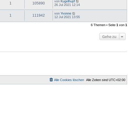
von
Kugelhupf
1
105890
26 Jul 2021 12:14
von
Yvonne
1
111942
12 Jul 2021 13:55
6 Themen • Seite
1
von
1
Gehe zu
Alle Cookies löschen
Alle Zeiten sind
UTC+02:00