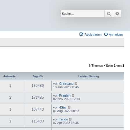
Suche
Erwei
Registrieren
Anmelden
6 Themen • Seite
1
von
1
Antworten
Zugriffe
Letzter Beitrag
von
Christiano
1
135486
18 Jan 2023 11:45
von
Fraglich
2
173485
02 Nov 2022 12:13
von
4Star
1
107443
01 Aug 2022 08:57
von
Tendo
1
115438
07 Apr 2022 16:36