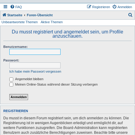
FAQ
Registrieren
Anmelden
S
Startseite
Foren-Übersicht
Unbeantwortete Themen
Aktive Themen
u
c
Du musst registriert und angemeldet sein, um Profile
anzuschauen.
h
e
Benutzername:
Passwort:
Ich habe mein Passwort vergessen
Angemeldet bleiben
Meinen Online-Status während dieser Sitzung verbergen
REGISTRIEREN
Du musst in diesem Forum registriert sein, um dich anmelden zu können. Die
Registrierung ist in wenigen Augenblicken erledigt und ermöglicht dir, auf
weitere Funktionen zuzugreifen. Die Board-Administration kann registrierten
Benutzern auch zusätzliche Berechtigungen zuweisen. Beachte bitte unsere