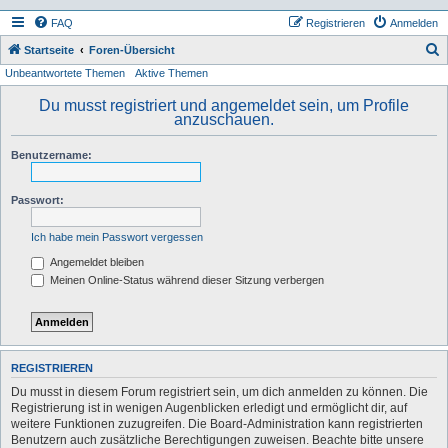
FAQ
Registrieren
Anmelden
S
Startseite
Foren-Übersicht
Unbeantwortete Themen
Aktive Themen
u
c
Du musst registriert und angemeldet sein, um Profile
anzuschauen.
h
e
Benutzername:
Passwort:
Ich habe mein Passwort vergessen
Angemeldet bleiben
Meinen Online-Status während dieser Sitzung verbergen
REGISTRIEREN
Du musst in diesem Forum registriert sein, um dich anmelden zu können. Die
Registrierung ist in wenigen Augenblicken erledigt und ermöglicht dir, auf
weitere Funktionen zuzugreifen. Die Board-Administration kann registrierten
Benutzern auch zusätzliche Berechtigungen zuweisen. Beachte bitte unsere