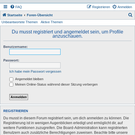
FAQ
Registrieren
Anmelden
S
Startseite
Foren-Übersicht
Unbeantwortete Themen
Aktive Themen
u
c
Du musst registriert und angemeldet sein, um Profile
anzuschauen.
h
e
Benutzername:
Passwort:
Ich habe mein Passwort vergessen
Angemeldet bleiben
Meinen Online-Status während dieser Sitzung verbergen
REGISTRIEREN
Du musst in diesem Forum registriert sein, um dich anmelden zu können. Die
Registrierung ist in wenigen Augenblicken erledigt und ermöglicht dir, auf
weitere Funktionen zuzugreifen. Die Board-Administration kann registrierten
Benutzern auch zusätzliche Berechtigungen zuweisen. Beachte bitte unsere