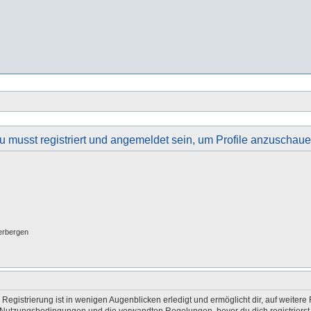
u musst registriert und angemeldet sein, um Profile anzuschaue
erbergen
egistrierung ist in wenigen Augenblicken erledigt und ermöglicht dir, auf weitere 
Nutzungsbedingungen und die verwandten Regelungen, bevor du dich registrierst. 