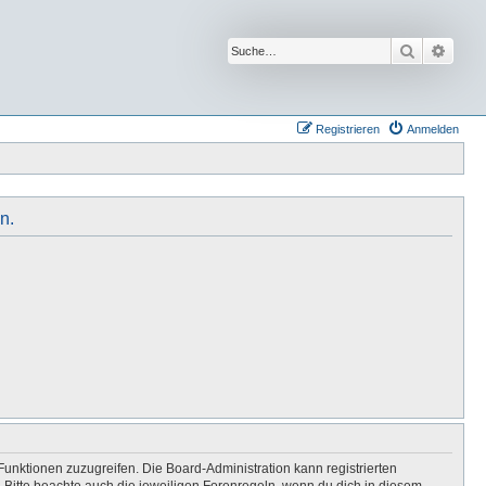
Suche
Erwei
Registrieren
Anmelden
n.
Funktionen zuzugreifen. Die Board-Administration kann registrierten
Bitte beachte auch die jeweiligen Forenregeln, wenn du dich in diesem