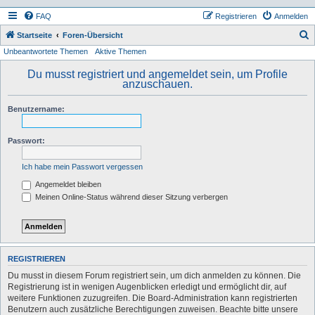
FAQ
Registrieren
Anmelden
S
Startseite
Foren-Übersicht
Unbeantwortete Themen
Aktive Themen
u
c
Du musst registriert und angemeldet sein, um Profile
anzuschauen.
h
e
Benutzername:
Passwort:
Ich habe mein Passwort vergessen
Angemeldet bleiben
Meinen Online-Status während dieser Sitzung verbergen
REGISTRIEREN
Du musst in diesem Forum registriert sein, um dich anmelden zu können. Die
Registrierung ist in wenigen Augenblicken erledigt und ermöglicht dir, auf
weitere Funktionen zuzugreifen. Die Board-Administration kann registrierten
Benutzern auch zusätzliche Berechtigungen zuweisen. Beachte bitte unsere